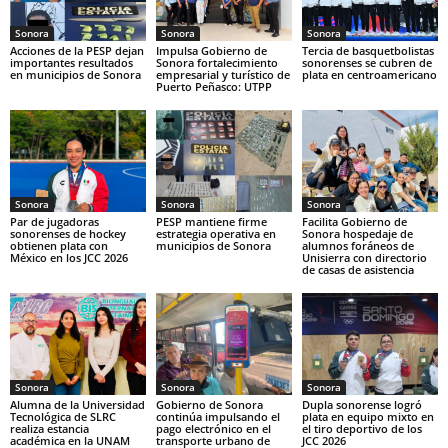
Sonora
Sonora
Sonora
Acciones de la PESP dejan
Impulsa Gobierno de
Tercia de basquetbolistas
importantes resultados
Sonora fortalecimiento
sonorenses se cubren de
en municipios de Sonora
empresarial y turístico de
plata en centroamericano
Puerto Peñasco: UTPP
Sonora
Sonora
Sonora
Par de jugadoras
PESP mantiene firme
Facilita Gobierno de
sonorenses de hockey
estrategia operativa en
Sonora hospedaje de
obtienen plata con
municipios de Sonora
alumnos foráneos de
México en los JCC 2026
Unisierra con directorio
de casas de asistencia
Sonora
Sonora
Sonora
Alumna de la Universidad
Gobierno de Sonora
Dupla sonorense logró
Tecnológica de SLRC
continúa impulsando el
plata en equipo mixto en
realiza estancia
pago electrónico en el
el tiro deportivo de los
académica en la UNAM
transporte urbano de
JCC 2026