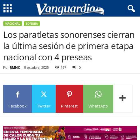
NACIONAL
SONORA
Los paratletas sonorenses cierran
la última sesión de primera etapa
nacional con 4 preseas
Por
RMNC
-
9 octubre, 2025
197
0
Facebook
Twitter
Pinterest
WhatsApp