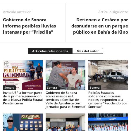
Artículo anterior
Artículo siguiente
Gobierno de Sonora
Detienen a Cesáreo por
informa posibles lluvias
desnudarse en un parque
intensas por “Priscilla”
público en Bahía de Kino
Artículos relacionados
Más del autor
Sonora
Sonora
Sonora
Invita USP a formar parte
Gobierno de Sonora
Policías Estatales,
de la primera generación
acerca más de mil
solidarios con causas
de la Nueva Policía Estatal
servicios a familias de
nobles, responden a la
Penitenciaria
Valle de Agualurca con
campaña “Reciclando por
jornadas para el Bienestaf
Sonrisas”