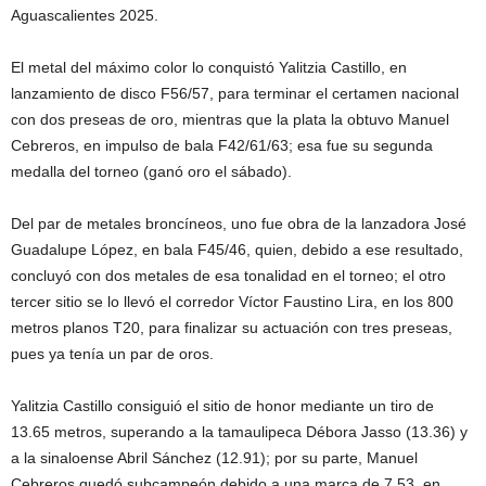
Aguascalientes 2025.
El metal del máximo color lo conquistó Yalitzia Castillo, en
lanzamiento de disco F56/57, para terminar el certamen nacional
con dos preseas de oro, mientras que la plata la obtuvo Manuel
Cebreros, en impulso de bala F42/61/63; esa fue su segunda
medalla del torneo (ganó oro el sábado).
Del par de metales broncíneos, uno fue obra de la lanzadora José
Guadalupe López, en bala F45/46, quien, debido a ese resultado,
concluyó con dos metales de esa tonalidad en el torneo; el otro
tercer sitio se lo llevó el corredor Víctor Faustino Lira, en los 800
metros planos T20, para finalizar su actuación con tres preseas,
pues ya tenía un par de oros.
Yalitzia Castillo consiguió el sitio de honor mediante un tiro de
13.65 metros, superando a la tamaulipeca Débora Jasso (13.36) y
a la sinaloense Abril Sánchez (12.91); por su parte, Manuel
Cebreros quedó subcampeón debido a una marca de 7.53, en