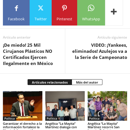
Facebook
Twitter
Pinterest
WhatsApp
Artículo anterior
Artículo siguiente
¡De miedo! 25 Mil
VIDEO: ¡Yankees,
Cirujanos Plásticos NO
eliminados! Azulejos va a
Certificados Ejercen
la Serie de Campeonato
Ilegalmente en México
Artículos relacionados
Más del autor
Política
Política
Política
Garantizar el derecho a la
Angélica “La Mayita”
Angélica “La Mayita”
información fortalece la
Martínez dialoga con
Martínez recorre San