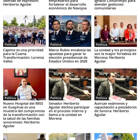
libertad de expresión:
empresarios para
Ignacio Cohuirimpo para
Heriberto Aguilar
fortalecer el desarrollo
atender gestiones
económico de Navojoa
comunitarias
Política
Política
Política
Cajeme es una prioridad
Marco Rubio encabeza las
La unidad y los principios
para la Cuarta
apuestas para ganar la
son la mayor fortaleza de
Transformación: Lorenia
elección presidencial de
Morena: Heriberto
Valles
Estados Unidos en 2028
Aguilar
Política
Política
Política
Nuevo Hospital del IMSS
Senador Heriberto
Acercan exámenes y
en Guaymas es una
Aguilar declina participar
capacitación a pescadores
muestra del compromiso
en el proceso interno y
de Sonora: Heriberto
de la transformación con
llama a la unidad en
Aguilar
la salud de las familias
Morena
sonorenses: Heriberto
Aguilar