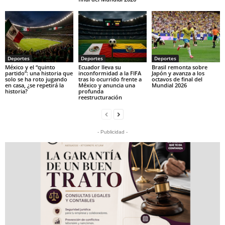
Deportes
Deportes
Deportes
México y el “quinto
Ecuador lleva su
Brasil remonta sobre
partido”: una historia que
inconformidad a la FIFA
Japón y avanza a los
solo se ha roto jugando
tras lo ocurrido frente a
octavos de final del
en casa, ¿se repetirá la
México y anuncia una
Mundial 2026
historia?
profunda
reestructuración
- Publicidad -