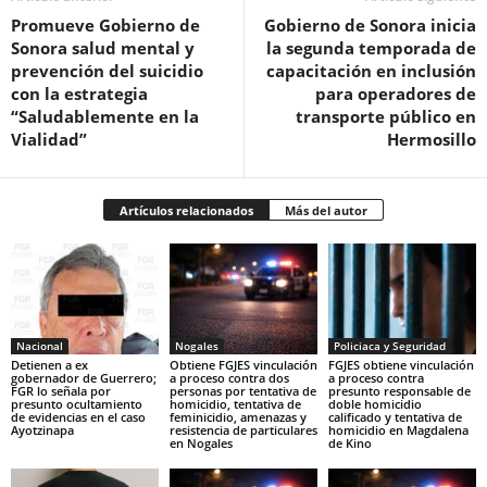
Promueve Gobierno de
Gobierno de Sonora inicia
Sonora salud mental y
la segunda temporada de
prevención del suicidio
capacitación en inclusión
con la estrategia
para operadores de
“Saludablemente en la
transporte público en
Vialidad”
Hermosillo
Artículos relacionados
Más del autor
Nacional
Nogales
Policiaca y Seguridad
Detienen a ex
Obtiene FGJES vinculación
FGJES obtiene vinculación
gobernador de Guerrero;
a proceso contra dos
a proceso contra
FGR lo señala por
personas por tentativa de
presunto responsable de
presunto ocultamiento
homicidio, tentativa de
doble homicidio
de evidencias en el caso
feminicidio, amenazas y
calificado y tentativa de
Ayotzinapa
resistencia de particulares
homicidio en Magdalena
en Nogales
de Kino