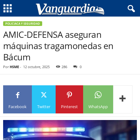
POLICIACA Y SEGURIDAD
AMIC-DEFENSA aseguran
máquinas tragamonedas en
Bácum
Por
HSME
-
12 octubre, 2025
286
0
Facebook
Twitter
Pinterest
WhatsApp