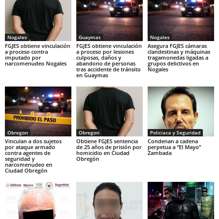
Nogales
Guaymas
Nogales
FGJES obtiene vinculación
FGJES obtiene vinculación
Asegura FGJES cámaras
a proceso contra
a proceso por lesiones
clandestinas y máquinas
imputado por
culposas, daños y
tragamonedas ligadas a
narcomenudeo Nogales
abandono de personas
grupos delictivos en
tras accidente de tránsito
Nogales
en Guaymas
Obregon
Obregon
Policiaca y Seguridad
Vinculan a dos sujetos
Obtiene FGJES sentencia
Condenan a cadena
por ataque armado
de 25 años de prisión por
perpetua a “El Mayo”
contra agentes de
homicidio en Ciudad
Zambada
seguridad y
Obregón
narcomenudeo en
Ciudad Obregón