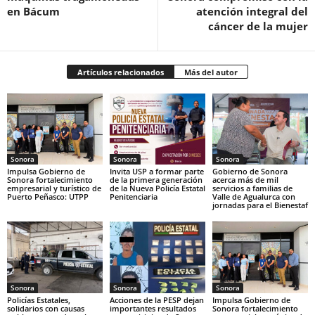
en Bácum
atención integral del
cáncer de la mujer
Artículos relacionados
Más del autor
Sonora
Sonora
Sonora
Impulsa Gobierno de
Invita USP a formar parte
Gobierno de Sonora
Sonora fortalecimiento
de la primera generación
acerca más de mil
empresarial y turístico de
de la Nueva Policía Estatal
servicios a familias de
Puerto Peñasco: UTPP
Penitenciaria
Valle de Agualurca con
jornadas para el Bienestaf
Sonora
Sonora
Sonora
Policías Estatales,
Acciones de la PESP dejan
Impulsa Gobierno de
solidarios con causas
importantes resultados
Sonora fortalecimiento