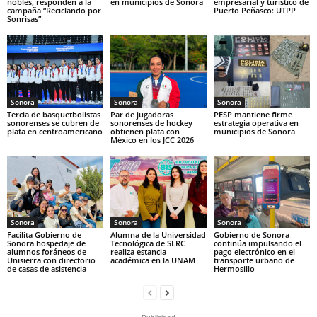
nobles, responden a la
en municipios de Sonora
empresarial y turístico de
campaña “Reciclando por
Puerto Peñasco: UTPP
Sonrisas”
Sonora
Sonora
Sonora
Tercia de basquetbolistas
Par de jugadoras
PESP mantiene firme
sonorenses se cubren de
sonorenses de hockey
estrategia operativa en
plata en centroamericano
obtienen plata con
municipios de Sonora
México en los JCC 2026
Sonora
Sonora
Sonora
Facilita Gobierno de
Alumna de la Universidad
Gobierno de Sonora
Sonora hospedaje de
Tecnológica de SLRC
continúa impulsando el
alumnos foráneos de
realiza estancia
pago electrónico en el
Unisierra con directorio
académica en la UNAM
transporte urbano de
de casas de asistencia
Hermosillo