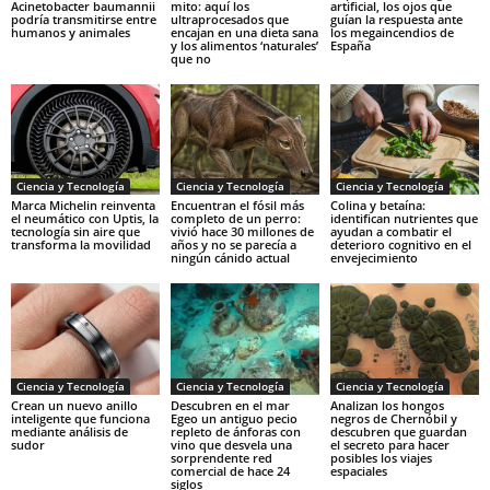
Acinetobacter baumannii
mito: aquí los
artificial, los ojos que
podría transmitirse entre
ultraprocesados que
guían la respuesta ante
humanos y animales
encajan en una dieta sana
los megaincendios de
y los alimentos ‘naturales’
España
que no
Ciencia y Tecnología
Ciencia y Tecnología
Ciencia y Tecnología
Marca Michelin reinventa
Encuentran el fósil más
Colina y betaína:
el neumático con Uptis, la
completo de un perro:
identifican nutrientes que
tecnología sin aire que
vivió hace 30 millones de
ayudan a combatir el
transforma la movilidad
años y no se parecía a
deterioro cognitivo en el
ningún cánido actual
envejecimiento
Ciencia y Tecnología
Ciencia y Tecnología
Ciencia y Tecnología
Crean un nuevo anillo
Descubren en el mar
Analizan los hongos
inteligente que funciona
Egeo un antiguo pecio
negros de Chernóbil y
mediante análisis de
repleto de ánforas con
descubren que guardan
sudor
vino que desvela una
el secreto para hacer
sorprendente red
posibles los viajes
comercial de hace 24
espaciales
siglos