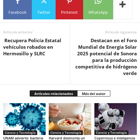
Facebook
Twitter
Pinterest
WhatsApp
Artículo anterior
Artículo siguiente
Recupera Policía Estatal
Destacan en el Foro
vehículos robados en
Mundial de Energía Solar
Hermosillo y SLRC
2025 potencial de Sonora
para la producción
competitiva de hidrógeno
verde
Artículos relacionados
Más del autor
Ciencia y Tecnología
Ciencia y Tecnología
Ciencia y Tecnología
UNAM advierte: bacteria
Harvard desmonta un
Copernicus e inteligencia