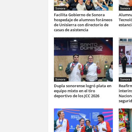
Sonora
Sonora
Facilita Gobierno de Sonora
Alumna
hospedaje de alumnos foráneos
Tecnoló
de Unisierra con directorio de
estanc
casas de asistencia
Sonora
Sonora
Dupla sonorense logró plata en
Reafir
equipo mixto en el tiro
interin
deportivo de los JCC 2026
Naciona
seguri