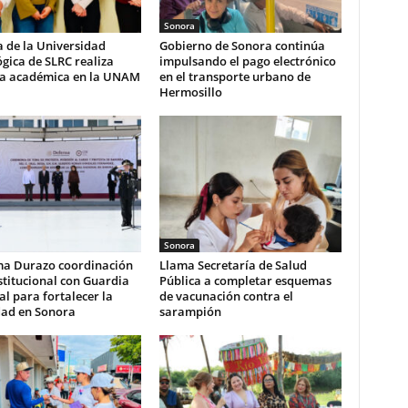
Sonora
 de la Universidad
Gobierno de Sonora continúa
gica de SLRC realiza
impulsando el pago electrónico
ia académica en la UNAM
en el transporte urbano de
Hermosillo
Sonora
ma Durazo coordinación
Llama Secretaría de Salud
stitucional con Guardia
Pública a completar esquemas
l para fortalecer la
de vacunación contra el
dad en Sonora
sarampión