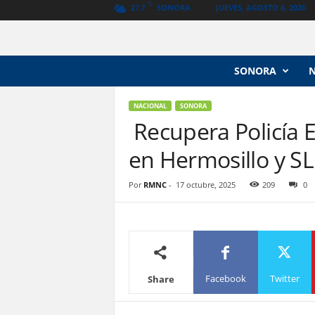
C
SONORA
JUEVES, AGOSTO 6, 2026
27.7
N
SONORA
o
t
i
NACIONAL
SONORA
c
Recupera Policía E
i
en Hermosillo y S
a
s
V
Por
RMNC
-
17 octubre, 2025
209
0
a
n
g
u
a
r
Facebook
Twitter
Share
d
i
a