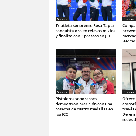
Sonora
Sonora
Triatleta sonorense Rosa Tapia
Compar
conquista oro en relevos mixtos
prevent
y finaliza con 3 preseas en JCC
Mercad
Hermos
Sonora
Sonora
Pistoleros sonorenses
Ofrece
demuestran precisión con una
asesorí
cosecha de cuatro medallas en
través 
los JCC
Defensa
sedes d