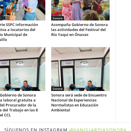
Sonora
te SSPC información
Acompaña Gobierno de Sonora
iva a locatarios del
las actividades del Festival del
o Municipal de
Río Yaqui en Ónavas
illo
Sonora
 Gobierno de Sonora
Sonora será sede de Encuentro
a laboral gratuita a
Nacional de Experiencias
del Procurador de la
Normalistas en Educación
 del Trabajo en las 8
Ambiental
el CCL
SÍGUENOS EN INSTAGRAM
@VANGUARDIASONORA