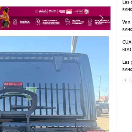
Las 
RMNC
Van 
RMNC
CUA
HSME
Las 
RMNC