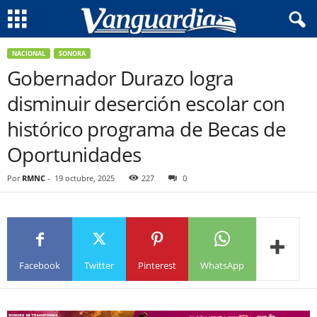
NACIONAL
SONORA
Gobernador Durazo logra
disminuir deserción escolar con
histórico programa de Becas de
Oportunidades
Por
RMNC
-
19 octubre, 2025
227
0
Facebook
Twitter
Pinterest
WhatsApp