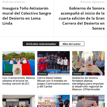
Artículo anterior
Artículo siguiente
Inaugura Toño Astiazarán
Gobierno de Sonora
mural del Colectivo Sangre
acompañó el inicio de la
del Desierto en Loma
cuarta edición de la Gran
Linda
Carrera del Desierto en
Sonora
Artículos relacionados
Más del autor
Sonora
Sonora
Sonora
Con 3 sonorenses, México
Cierra David Valdez
Gobierno de Sonora
obtiene el bronce en
Mouet con 4 metales en
fortalece alianza
hockey varonil de JCC
Juegos Centroamericanos
estratégica para impulsar
y del Caribe
el desarrollo regional de
Álamos: UTHermosillo