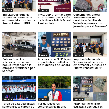
Sonora
Sonora
Sonora
Impulsa Gobierno de
Invita USP a formar parte
Gobierno de Sonora
Sonora fortalecimiento
de la primera generación
acerca más de mil
empresarial y turístico de
de la Nueva Policía Estatal
servicios a familias de
Puerto Peñasco: UTPP
Penitenciaria
Valle de Agualurca con
jornadas para el Bienestaf
Sonora
Sonora
Sonora
Policías Estatales,
Acciones de la PESP dejan
Impulsa Gobierno de
solidarios con causas
importantes resultados
Sonora fortalecimiento
nobles, responden a la
en municipios de Sonora
empresarial y turístico de
campaña “Reciclando por
Puerto Peñasco: UTPP
Sonrisas”
Sonora
Sonora
Sonora
Tercia de basquetbolistas
Par de jugadoras
PESP mantiene firme
sonorenses se cubren de
sonorenses de hockey
estrategia operativa en