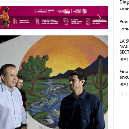
Diag
RMNC
Poem
RMNC
LA S
NAC
SECT
HSME
Fina
encu
HSME