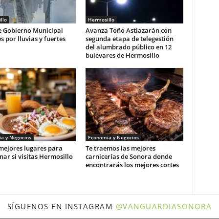
llo
Hermosillo
e Gobierno Municipal
Avanza Toño Astiazarán con
s por lluvias y fuertes
segunda etapa de telegestión
s
del alumbrado público en 12
bulevares de Hermosillo
a y Negocios
Economia y Negocios
mejores lugares para
Te traemos las mejores
ar si visitas Hermosillo
carnicerías de Sonora donde
encontrarás los mejores cortes
SÍGUENOS EN INSTAGRAM
@VANGUARDIASONORA