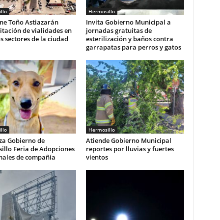
llo
Hermosillo
ne Toño Astiazarán
Invita Gobierno Municipal a
itación de vialidades en
jornadas gratuitas de
s sectores de la ciudad
esterilización y baños contra
garrapatas para perros y gatos
llo
Hermosillo
za Gobierno de
Atiende Gobierno Municipal
illo Feria de Adopciones
reportes por lluvias y fuertes
males de compañía
vientos