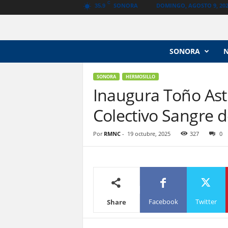
C
SONORA
DOMINGO, AGOSTO 9, 20
35.9
N
SONORA
o
t
i
SONORA
HERMOSILLO
c
Inaugura Toño Ast
i
Colectivo Sangre 
a
s
V
Por
RMNC
-
19 octubre, 2025
327
0
a
n
g
u
a
r
Facebook
Twitter
Share
d
i
a