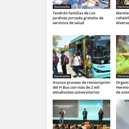
Hermosillo
Hermosi
Tendrán familias de Los
Mantie
Jardines jornada gratuita de
rehabil
servicios de salud
diverso
Hermosillo
Hermosi
Avanza proceso de reinscripción
Organi
del H Bus con más de 2 mil
Hermos
estudiantes universitarios
de ani