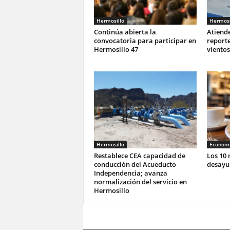
Hermosillo
Hermosi
Continúa abierta la
Atiend
convocatoria para participar en
reporte
Hermosillo 47
viento
Hermosillo
Economi
Restablece CEA capacidad de
Los 10 
conducción del Acueducto
desayun
Independencia; avanza
normalización del servicio en
Hermosillo