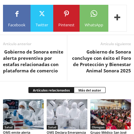
Facebook
Twitter
Pinterest
WhatsApp
Artículo anterior
Artículo siguiente
Gobierno de Sonora emite
Gobierno de Sonora
alerta preventiva por
concluye con éxito el Foro
estafas relacionadas con
de Protección y Bienestar
plataforma de comercio
Animal Sonora 2025
Artículos relacionados
Más del autor
Salud
Salud
Obregon
OMS emite alerta
OMS Declara Emergencia
Grupo Médico San José