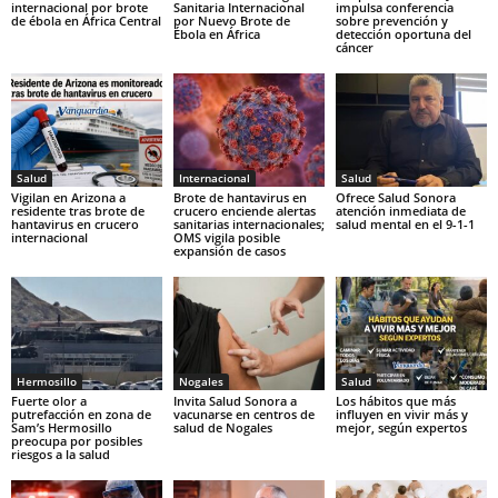
internacional por brote
Sanitaria Internacional
impulsa conferencia
de ébola en África Central
por Nuevo Brote de
sobre prevención y
Ébola en África
detección oportuna del
cáncer
Salud
Internacional
Salud
Vigilan en Arizona a
Brote de hantavirus en
Ofrece Salud Sonora
residente tras brote de
crucero enciende alertas
atención inmediata de
hantavirus en crucero
sanitarias internacionales;
salud mental en el 9-1-1
internacional
OMS vigila posible
expansión de casos
Hermosillo
Nogales
Salud
Fuerte olor a
Invita Salud Sonora a
Los hábitos que más
putrefacción en zona de
vacunarse en centros de
influyen en vivir más y
Sam’s Hermosillo
salud de Nogales
mejor, según expertos
preocupa por posibles
riesgos a la salud