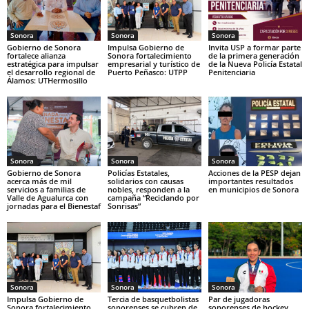
Sonora
Sonora
Sonora
Gobierno de Sonora
Impulsa Gobierno de
Invita USP a formar parte
fortalece alianza
Sonora fortalecimiento
de la primera generación
estratégica para impulsar
empresarial y turístico de
de la Nueva Policía Estatal
el desarrollo regional de
Puerto Peñasco: UTPP
Penitenciaria
Álamos: UTHermosillo
Sonora
Sonora
Sonora
Gobierno de Sonora
Policías Estatales,
Acciones de la PESP dejan
acerca más de mil
solidarios con causas
importantes resultados
servicios a familias de
nobles, responden a la
en municipios de Sonora
Valle de Agualurca con
campaña “Reciclando por
jornadas para el Bienestaf
Sonrisas”
Sonora
Sonora
Sonora
Impulsa Gobierno de
Tercia de basquetbolistas
Par de jugadoras
Sonora fortalecimiento
sonorenses se cubren de
sonorenses de hockey