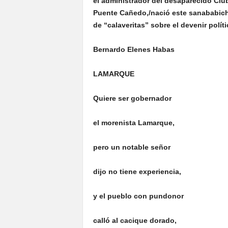
el administrador del desaparecido Club 
Puente Cañedo,/nació este sanababichi
de “calaveritas” sobre el devenir polí
Bernardo Elenes Habas
LAMARQUE
Quiere
ser gobernador
el morenista Lamarque,
pero un notable señor
dijo no tiene experiencia,
y
el pueblo con pundonor
calló al cacique dorado,