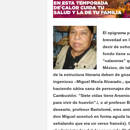
S
o
n
o
r
El epigrama pe
a
brevedad en l
decir de ocho
fondo tiene c
“calaveras” q
México, de ta
de la estructura literaria deben de goz
ingenioso –Miguel Mexía Alvarado-, qu
haciendo sátira sana de personajes de
Cambustón: “Siete vidas tiene Arsenio
para vivir de huevón”./, o al profeso
desearte, profesor Bartolomé, eres ami
don Miguel acentuó en forma aguda la 
señalando que era un verso francés). 