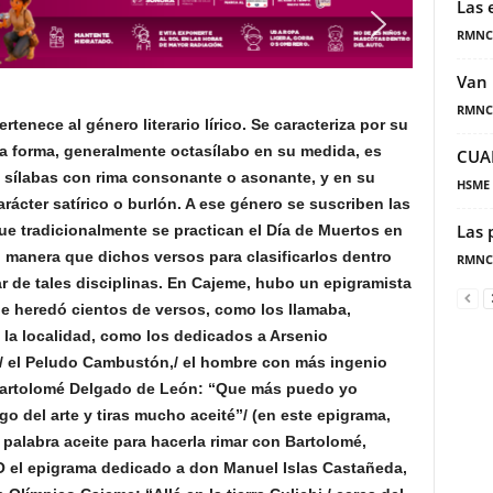
Las 
RMNC
Van 
RMNC
rtenece al género literario lírico. Se caracteriza por su
a forma, generalmente octasílabo en su medida, es
CUA
 sílabas con rima consonante o asonante, y en su
HSME
arácter satírico o burlón. A ese género se suscriben las
Las 
ue tradicionalmente se practican el Día de Muertos en
l manera que dichos versos para clasificarlos dentro
RMNC
ar de tales disciplinas. En Cajeme, hubo un epigramista
e heredó cientos de versos, como los llamaba,
 la localidad, como los dedicados a Arsenio
/ el Peludo Cambustón,/ el hombre con más ingenio
r Bartolomé Delgado de León: “Que más puedo yo
go del arte y tiras mucho aceité”/ (en este epigrama,
palabra aceite para hacerla rimar con Bartolomé,
O el epigrama dedicado a don Manuel Islas Castañeda,