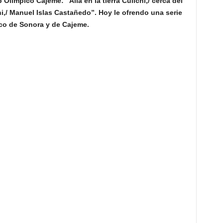
Olímpico Cajeme: “Allá en la tierra Culichi,/ cerca del
,/ Manuel Islas Castañedo”. Hoy le ofrendo una serie
tico de Sonora y de Cajeme.