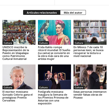
Artículos relacionados
Más del autor
Cultura
Cultura
Cultura
UNESCO inscribe la
Frida Kahlo rompe
En México 7 de cada 10
Representación de la
récord mundial: El Sueño
personas leen; se busca
Pasión en Iztapalapa
(La cama) se convierte en
recuperar la lectura a
como Patrimonio
la obra más cara de una
nivel nacional
Cultural Inmaterial
artista mujer
Cultura
Cultura
Cultura
El escritor mexicano
Fotógrafa mexicana
Estas personas intentaron
Gonzalo Celorio gana el
inaugura la Semana de
vender falsas obras de
prestigioso Premio
los Premios Princesa de
Picasso
Cervantes
Asturias con una
exposición