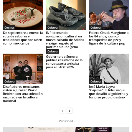
Cocina
Cultura
Cultura
De septiembre a enero: la
INPI denuncia
Fallece Chuck Mangione a
ruta de sabores y
apropiación cultural en
los 84 años, icónico
tradiciones que nos unen
nuevo calzado de Adidas
trompetista de jazz y
como mexicanos
y exige respeto al
figura de la cultura pop
patrimonio indígena
Cultura
Gobierno de Sonora
publica resultados de la
convocatoria artística
para el FAOT 2026
Cultura
Cultura
Diseñadores mexicanos
José María Leyva
visten a Jurassic World
“Cajeme”: El líder yaqui
Rebirth con una colección
que desafió al gobierno y
inspirada en la cultura
forjó su propio destino
nacional
- Publicidad -