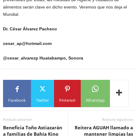
alimentos serán clave en dicho evento. Veremos que nos deja el
Mundial.
Dr. César Álvarez Pacheco
cesar_ap@hotmail.com
@cesar_alvarezp
Huatabampo, Sonora
Facebook
Twitter
Pinterest
WhatsApp
Artículo anterior
Artículo siguiente
Beneficia Toño Astiazarán
Reitera AGUAH llamado a
a familias de Bahía Kino
mantener limpias las