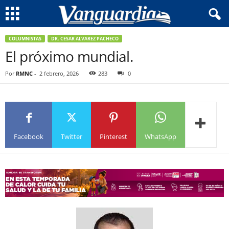
COLUMNISTAS
DR. CESAR ALVAREZ PACHECO
El próximo mundial.
Por
RMNC
-
2 febrero, 2026
283
0
Facebook
Twitter
Pinterest
WhatsApp