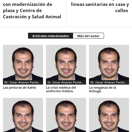
con modernización de
líneas sanitarias en casa y
plaza y Centro de
calles
Castración y Salud Animal
Artículos relacionados
Más del autor
Dr. Cesar Alvarez Pacheco
Dr. Cesar Alvarez Pacheco
Dr. Cesar Alvarez Pacheco
Las pinturas de Kahlo
La crisis estética del
La venganza de la
uniforme médico.
lechuga.