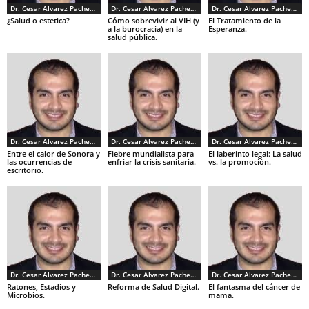
Dr. Cesar Alvarez Pacheco
Dr. Cesar Alvarez Pacheco
Dr. Cesar Alvarez Pacheco
¿Salud o estetica?
Cómo sobrevivir al VIH (y
El Tratamiento de la
a la burocracia) en la
Esperanza.
salud pública.
Dr. Cesar Alvarez Pacheco
Dr. Cesar Alvarez Pacheco
Dr. Cesar Alvarez Pacheco
Entre el calor de Sonora y
Fiebre mundialista para
El laberinto legal: La salud
las ocurrencias de
enfriar la crisis sanitaria.
vs. la promoción.
escritorio.
Dr. Cesar Alvarez Pacheco
Dr. Cesar Alvarez Pacheco
Dr. Cesar Alvarez Pacheco
Ratones, Estadios y
Reforma de Salud Digital.
El fantasma del cáncer de
Microbios.
mama.