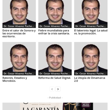
Dr. Cesar Alvarez Pacheco
Dr. Cesar Alvarez Pacheco
Dr. Cesar Alvarez Pacheco
Entre el calor de Sonora y
Fiebre mundialista para
El laberinto legal: La salud
las ocurrencias de
enfriar la crisis sanitaria.
vs. la promoción.
escritorio.
Dr. Cesar Alvarez Pacheco
Dr. Cesar Alvarez Pacheco
Dr. Cesar Alvarez Pacheco
Ratones, Estadios y
Reforma de Salud Digital.
La Utopía de Dinamarca
Microbios.
2.0
- Publicidad -