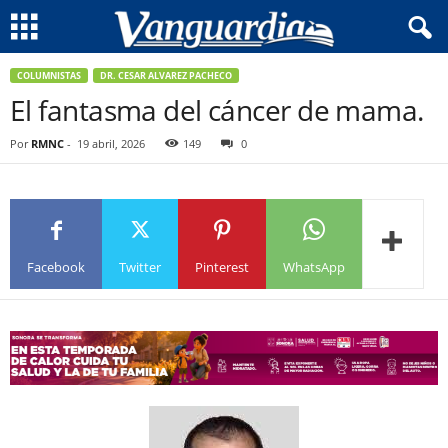
COLUMNISTAS
DR. CESAR ALVAREZ PACHECO
El fantasma del cáncer de mama.
Por
RMNC
-
19 abril, 2026
149
0
Facebook
Twitter
Pinterest
WhatsApp