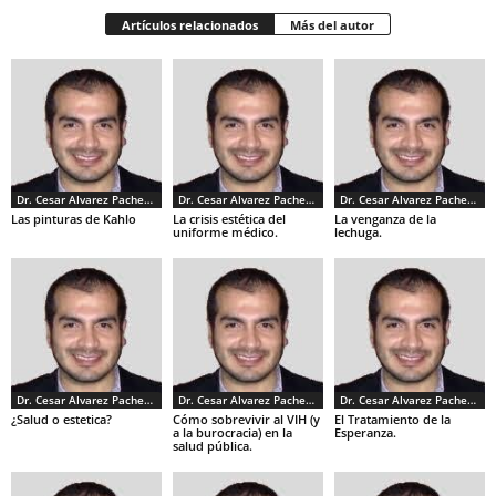
Artículos relacionados
Más del autor
Dr. Cesar Alvarez Pacheco
Dr. Cesar Alvarez Pacheco
Dr. Cesar Alvarez Pacheco
Las pinturas de Kahlo
La crisis estética del
La venganza de la
uniforme médico.
lechuga.
Dr. Cesar Alvarez Pacheco
Dr. Cesar Alvarez Pacheco
Dr. Cesar Alvarez Pacheco
¿Salud o estetica?
Cómo sobrevivir al VIH (y
El Tratamiento de la
a la burocracia) en la
Esperanza.
salud pública.