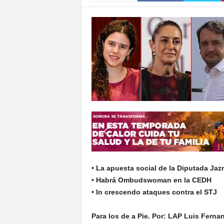
S
o
n
o
r
a
• La apuesta social de la Diputada Ja
• Habrá Ombudswoman en la CEDH
• In crescendo ataques contra el STJ
Para los de a Pie. Por: LAP Luis Fern