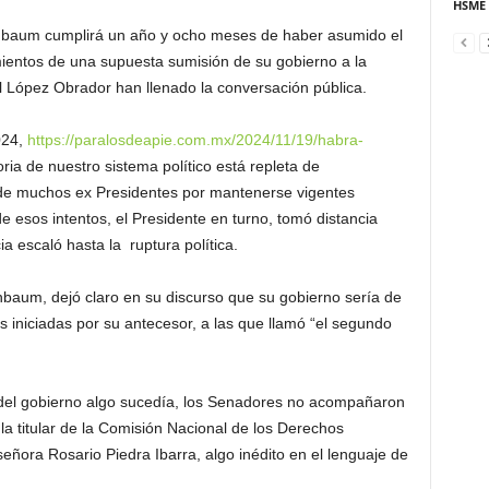
HSME
inbaum cumplirá un año y ocho meses de haber asumido el
ientos de una supuesta sumisión de su gobierno a la
 López Obrador han llenado la conversación pública.
024,
https://paralosdeapie.com.mx/2024/11/19/habra-
ria de nuestro sistema político está repleta de
de muchos ex Presidentes por mantenerse vigentes
e esos intentos, el Presidente en turno, tomó distancia
ia escaló hasta la ruptura política.
baum, dejó claro en su discurso que su gobierno sería de
s iniciadas por su antecesor, a las que llamó “el segundo
r del gobierno algo sucedía, los Senadores no acompañaron
la titular de la Comisión Nacional de los Derechos
ora Rosario Piedra Ibarra, algo inédito en el lenguaje de