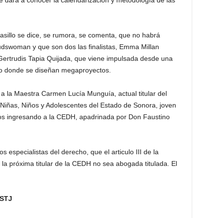
se dará a conocer la calendarización y metodología de las
pasillo se dice, se rumora, se comenta, que no habrá
woman y que son dos las finalistas, Emma Millan
Gertrudis Tapia Quijada, que viene impulsada desde una
ado donde se diseñan megaproyectos.
 a la Maestra Carmen Lucía Munguía, actual titular del
 Niñas, Niños y Adolescentes del Estado de Sonora, joven
cios ingresando a la CEDH, apadrinada por Don Faustino
 especialistas del derecho, que el articulo III de la
 la próxima titular de la CEDH no sea abogada titulada. El
STJ