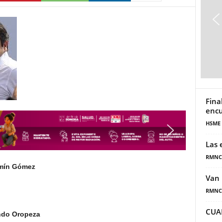
Fina
encu
HSME
Las 
RMNC
zmín Gómez
Van 
RMNC
CUA
ando Oropeza