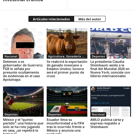
Artículos relacionados
Más del autor
Nacional
Agricultura, Ganadería y Pesca
Deportes
Detienen a ex
Se reabrirá la exportación
La presidenta Claudia
gobernador de Guerrero;
de ganado mexicano a
Sheinbaum asiste a la
FGR lo señala por
Estados Unidos; Sonora
final del Mundial 2026 en
presunto ocultamiento
será el primer punto de
Nueva York; coincide con
de evidencias en el caso
cruce
líderes internacionales
Ayotzinapa
Deportes
Deportes
Nacional
México y el “quinto
Ecuador lleva su
AMLO publica carta y
partido”: una historia que
inconformidad a la FIFA
expresa respaldo a
solo se ha roto jugando
tras lo ocurrido frente a
Sheinbaum
en casa, ¿se repetirá la
México y anuncia una
historia?
profunda