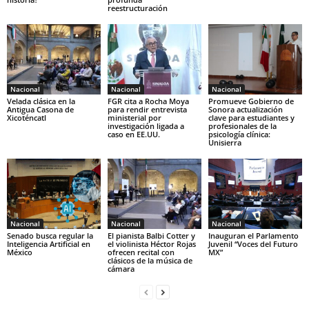
reestructuración
Nacional
Nacional
Nacional
Velada clásica en la
FGR cita a Rocha Moya
Promueve Gobierno de
Antigua Casona de
para rendir entrevista
Sonora actualización
Xicoténcatl
ministerial por
clave para estudiantes y
investigación ligada a
profesionales de la
caso en EE.UU.
psicología clínica:
Unisierra
Nacional
Nacional
Nacional
Senado busca regular la
El pianista Balbi Cotter y
Inauguran el Parlamento
Inteligencia Artificial en
el violinista Héctor Rojas
Juvenil “Voces del Futuro
México
ofrecen recital con
MX”
clásicos de la música de
cámara