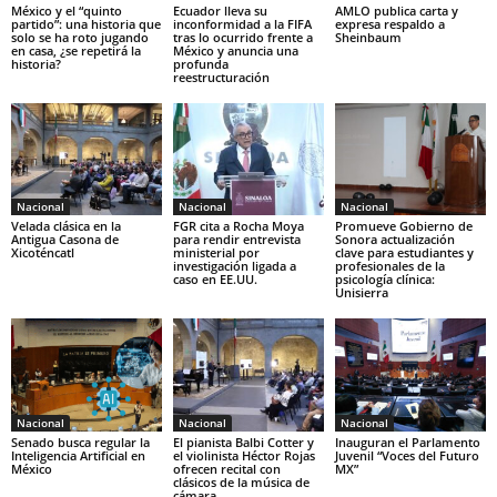
México y el “quinto
Ecuador lleva su
AMLO publica carta y
partido”: una historia que
inconformidad a la FIFA
expresa respaldo a
solo se ha roto jugando
tras lo ocurrido frente a
Sheinbaum
en casa, ¿se repetirá la
México y anuncia una
historia?
profunda
reestructuración
Nacional
Nacional
Nacional
Velada clásica en la
FGR cita a Rocha Moya
Promueve Gobierno de
Antigua Casona de
para rendir entrevista
Sonora actualización
Xicoténcatl
ministerial por
clave para estudiantes y
investigación ligada a
profesionales de la
caso en EE.UU.
psicología clínica:
Unisierra
Nacional
Nacional
Nacional
Senado busca regular la
El pianista Balbi Cotter y
Inauguran el Parlamento
Inteligencia Artificial en
el violinista Héctor Rojas
Juvenil “Voces del Futuro
México
ofrecen recital con
MX”
clásicos de la música de
cámara