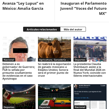
Avanza “Ley Lupus” en
Inauguran el Parlamento
México: Amalia García
Juvenil “Voces del Futuro
MX”
Artículos relacionados
Más del autor
Nacional
Agricultura, Ganadería y Pesca
Deportes
Detienen a ex
Se reabrirá la exportación
La presidenta Claudia
gobernador de Guerrero;
de ganado mexicano a
Sheinbaum asiste a la
FGR lo señala por
Estados Unidos; Sonora
final del Mundial 2026 en
presunto ocultamiento
será el primer punto de
Nueva York; coincide con
de evidencias en el caso
cruce
líderes internacionales
Ayotzinapa
Deportes
Deportes
Nacional