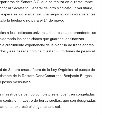
porteros de Sonora A.C. que se realiza en el restaurante
or al Secretario General del otro sindicato universitario,
espera se logre alcanzar una negociación favorable antes
alla la huelga o no para el 14 de mayo.
ica a los sindicatos universitarios, resulta sorprendente los
onsiderando las condiciones que guardan las finanzas
able crecimiento exponencial de la plantilla de trabajadores
dos y esa pesada nomina cuesta 900 millones de pesos al
ad de Sonora creara fuera de la Ley Orgánica, el puesto de
 asistente de la Rectora DenaCamarena, Benjamín Burgos,
il pesos mensuales.
de maestros de tiempo completo se encuentren congeladas
o se contraten maestro de horas sueltas, que son designadas
tamento, expresó el dirigente sindical.