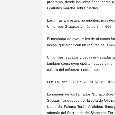
programa, desde las licitaciones, hasta l
Gratuitos marcha sobre ruedas.
Las cifras ahí están, no mienten, más de
Uniformes Gratuitos y más de 3 mil 666 m
El mediodía de ayer, miles de alumnos fu
becas, que significan un recurso de 9 mil
Uniformes, zapatos y becas entregadas a t
también construyen oportunidades y manti
cultura del esfuerzo, rinde frutos
LOS DURAZO BOY´S, ALINEADOS, UNI
La imagen de los llamados “Durazo Boys”
Salazar; flanqueado por la Jefa de Oficin
izquierda, Paloma Terán Villalobos, firma 
además del Secretario del Bienestar, Fe