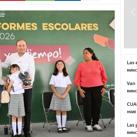
Las 
RMNC
Van 
RMNC
CUA
HSME
Las 
RMNC