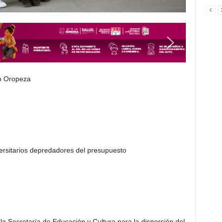
do Oropeza
ersitarios depredadores del presupuesto
la Secretaría de Educación y Cultura para la dispersión del