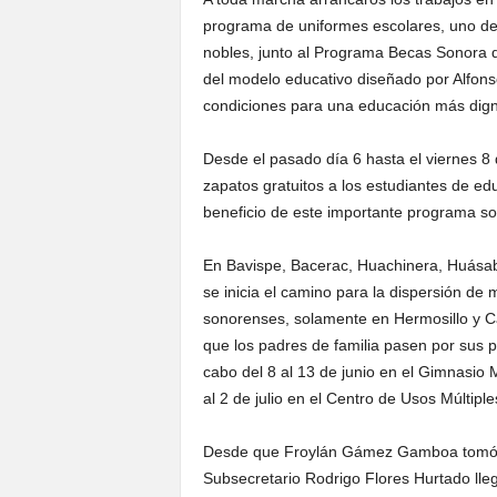
programa de uniformes escolares, uno de
nobles, junto al Programa Becas Sonora d
del modelo educativo diseñado por Alfonso
condiciones para una educación más dig
Desde el pasado día 6 hasta el viernes 8
zapatos gratuitos a los estudiantes de edu
beneficio de este importante programa soci
En Bavispe, Bacerac, Huachinera, Huásab
se inicia el camino para la dispersión de
sonorenses, solamente en Hermosillo y Ca
que los padres de familia pasen por sus 
cabo del 8 al 13 de junio en el Gimnasio 
al 2 de julio en el Centro de Usos Múltipl
Desde que Froylán Gámez Gamboa tomó l
Subsecretario Rodrigo Flores Hurtado lle