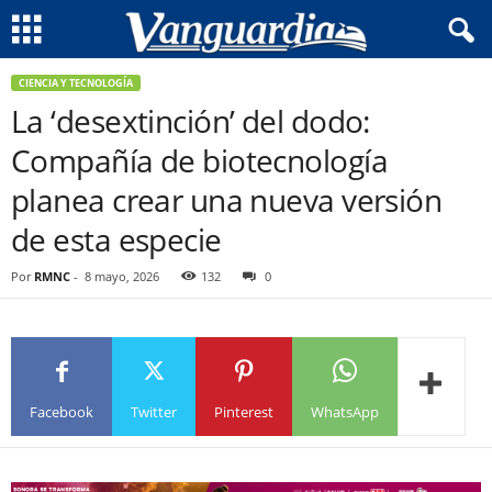
CIENCIA Y TECNOLOGÍA
La ‘desextinción’ del dodo:
Compañía de biotecnología
planea crear una nueva versión
de esta especie
Por
RMNC
-
8 mayo, 2026
132
0
Facebook
Twitter
Pinterest
WhatsApp