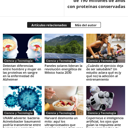
de 190 millones de años
con proteínas conservadas
Artículos relacionados
Más del autor
Ciencia y Tecnología
Ciencia y Tecnología
Ciencia y Tecnología
Detectan diferencias
Paneles solares lideran la
¿Cuándo el ejercicio deja
entre hombre y mujer en
revolución energética de
de ser saludable? Un
las proteínas en sangre
México hacia 2030
estudio aclara qué es (y
en la enfermedad de
qué no) la adicción al
Alzheimer
entrenamiento
Ciencia y Tecnología
Ciencia y Tecnología
Ciencia y Tecnología
UNAM advierte: bacteria
Harvard desmonta un
Copernicus e inteligencia
Acinetobacter baumannii
mito: aquí los
artificial, los ojos que
podría transmitirse entre
ultraprocesados que
guían la respuesta ante