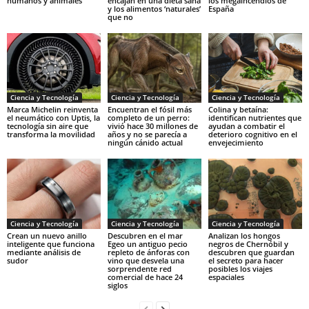
humanos y animales
encajan en una dieta sana
los megaincendios de
y los alimentos ‘naturales’
España
que no
Ciencia y Tecnología
Ciencia y Tecnología
Ciencia y Tecnología
Marca Michelin reinventa
Encuentran el fósil más
Colina y betaína:
el neumático con Uptis, la
completo de un perro:
identifican nutrientes que
tecnología sin aire que
vivió hace 30 millones de
ayudan a combatir el
transforma la movilidad
años y no se parecía a
deterioro cognitivo en el
ningún cánido actual
envejecimiento
Ciencia y Tecnología
Ciencia y Tecnología
Ciencia y Tecnología
Crean un nuevo anillo
Descubren en el mar
Analizan los hongos
inteligente que funciona
Egeo un antiguo pecio
negros de Chernóbil y
mediante análisis de
repleto de ánforas con
descubren que guardan
sudor
vino que desvela una
el secreto para hacer
sorprendente red
posibles los viajes
comercial de hace 24
espaciales
siglos