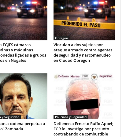
Obregon
a FGJES cámaras
Vinculan a dos sujetos por
stinas y máquinas
ataque armado contra agentes
onedas ligadas a grupos
de seguridad y narcomenudeo
vos en Nogales
en Ciudad Obregón
a y Seguridad
Policiaca y Seguridad
an a cadena perpetua a
Detienen a Ernesto Ruffo Appel;
yo” Zambada
FGR lo investiga por presunto
contrabando de combustible