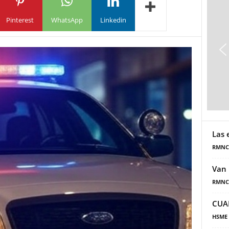
Pinterest
WhatsApp
Linkedin
Las 
RMNC
Van 
RMNC
CUA
HSME