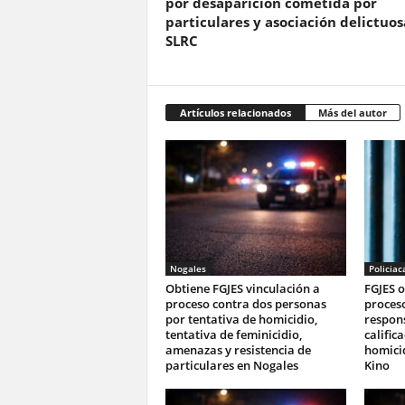
por desaparición cometida por
particulares y asociación delictuos
SLRC
Artículos relacionados
Más del autor
Nogales
Policiac
Obtiene FGJES vinculación a
FGJES o
proceso contra dos personas
proces
por tentativa de homicidio,
respon
tentativa de feminicidio,
calific
amenazas y resistencia de
homici
particulares en Nogales
Kino