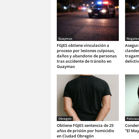
Guaymas
Nogales
FGJES obtiene vinculación a
Asegur
proceso por lesiones culposas,
clande
daños y abandono de personas
tragam
tras accidente de tránsito en
delicti
Guaymas
Obregon
Policiac
Obtiene FGJES sentencia de 25
Conden
años de prisión por homicidio
“El Ma
en Ciudad Obregón