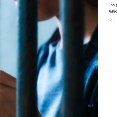
Las 
RMNC