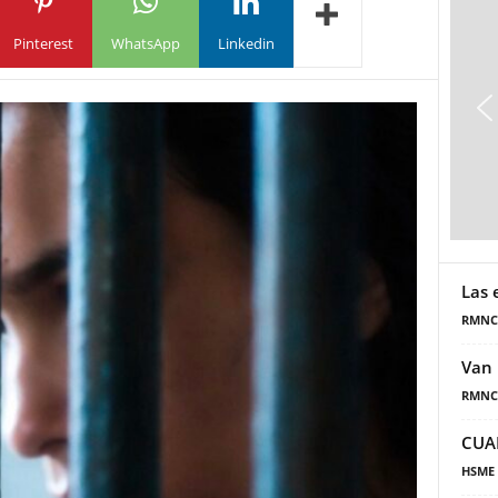
Pinterest
WhatsApp
Linkedin
Las 
RMNC
Van 
RMNC
CUA
HSME