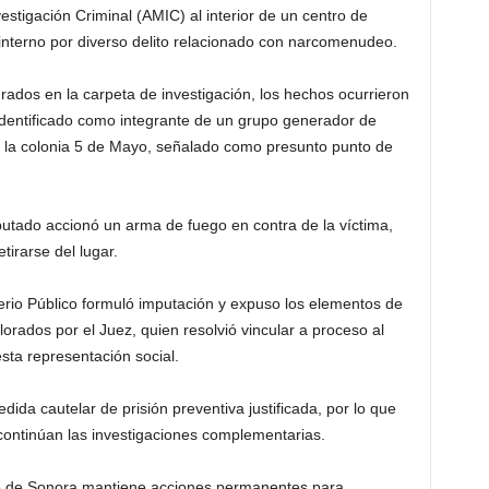
estigación Criminal (AMIC) al interior de un centro de
nterno por diverso delito relacionado con narcomenudeo.
ados en la carpeta de investigación, los hechos ocurrieron
 identificado como integrante de un grupo generador de
en la colonia 5 de Mayo, señalado como presunto punto de
putado accionó un arma de fuego en contra de la víctima,
tirarse del lugar.
terio Público formuló imputación y expuso los elementos de
rados por el Juez, quien resolvió vincular a proceso al
sta representación social.
dida cautelar de prisión preventiva justificada, por lo que
continúan las investigaciones complementarias.
ado de Sonora mantiene acciones permanentes para