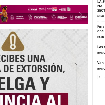
LA S
NAC
SECT
HSME
Fina
encu
HSME
Las 
RMNC
Van 
RMNC