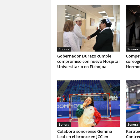
Sonora
Sonora
Gobernador Durazo cumple
Compet
compromiso con nuevo Hospital
coreogr
Universitario en Etchojoa
Hermos
Sonora
Sonora
Colabora sonorense Gemma
Karate
Leal en el bronce en JCC en
Contrer