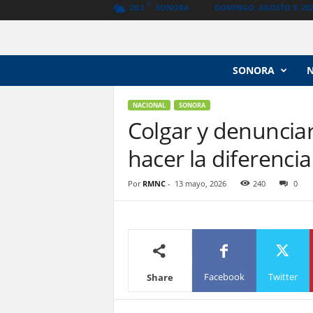
C
SONORA
DOMINGO, AGOSTO 9, 20
28.1
N
SONORA
o
t
i
NACIONAL
SONORA
c
Colgar y denunciar
i
hacer la diferencia
a
s
V
Por
RMNC
-
13 mayo, 2026
240
0
a
n
g
u
a
r
Facebook
Twitter
Share
d
i
a