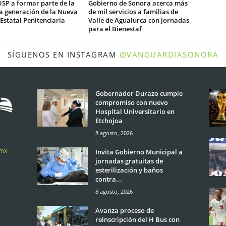
USP a formar parte de la
Gobierno de Sonora acerca más
a generación de la Nueva
de mil servicios a familias de
 Estatal Penitenciaria
Valle de Agualurca con jornadas
para el Bienestaf
SÍGUENOS EN INSTAGRAM
@VANGUARDIASONORA
Gobernador Durazo cumple
compromiso con nuevo
Hospital Universitario en
Etchojoa
8 agosto, 2026
.mx
Invita Gobierno Municipal a
jornadas gratuitas de
esterilización y baños
contra...
8 agosto, 2026
Avanza proceso de
reinscripción del H Bus con