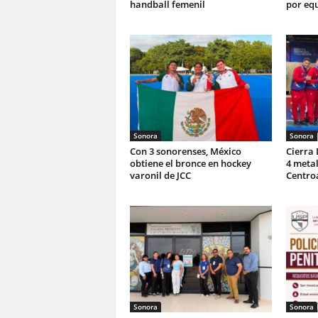
handball femenil
por equ
Sonora
Sonora
Con 3 sonorenses, México
Cierra
obtiene el bronce en hockey
4 metal
varonil de JCC
Centro
Sonora
Sonora