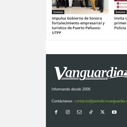
Sonora
Sonora
Impulsa Gobierno de Sonora
Invita 
fortalecimiento empresarial y
primer
turístico de Puerto Peñasco:
Policía
UTPP
Informando desde 2009.
Contáctanos:
contacto@periodicovanguardia