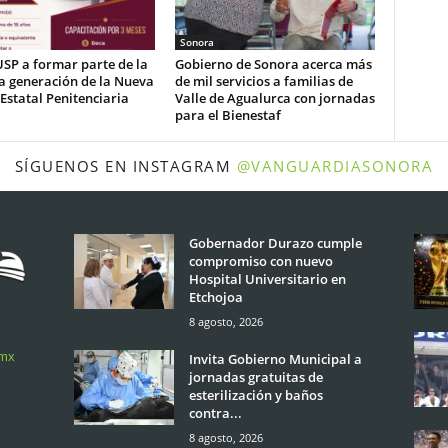
Sonora
USP a formar parte de la
Gobierno de Sonora acerca más
a generación de la Nueva
de mil servicios a familias de
 Estatal Penitenciaria
Valle de Agualurca con jornadas
para el Bienestaf
SÍGUENOS EN INSTAGRAM
@VANGUARDIASONORA
Gobernador Durazo cumple
compromiso con nuevo
Hospital Universitario en
Etchojoa
8 agosto, 2026
.mx
Invita Gobierno Municipal a
jornadas gratuitas de
esterilización y baños
contra...
8 agosto, 2026