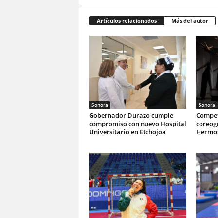
Artículos relacionados
Más del autor
Sonora
Sonora
Gobernador Durazo cumple
Compet
compromiso con nuevo Hospital
coreogr
Universitario en Etchojoa
Hermos