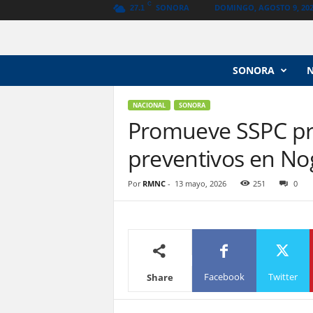
C
SONORA
DOMINGO, AGOSTO 9, 20
27.1
N
SONORA
o
t
i
NACIONAL
SONORA
c
Promueve SSPC pro
i
preventivos en No
a
s
V
Por
RMNC
-
13 mayo, 2026
251
0
a
n
g
u
a
r
Facebook
Twitter
Share
d
i
a