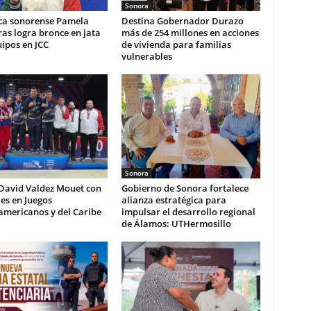
Sonora
ca sonorense Pamela
Destina Gobernador Durazo
as logra bronce en jata
más de 254 millones en acciones
ipos en JCC
de vivienda para familias
vulnerables
Sonora
 David Valdez Mouet con
Gobierno de Sonora fortalece
es en Juegos
alianza estratégica para
americanos y del Caribe
impulsar el desarrollo regional
de Álamos: UTHermosillo