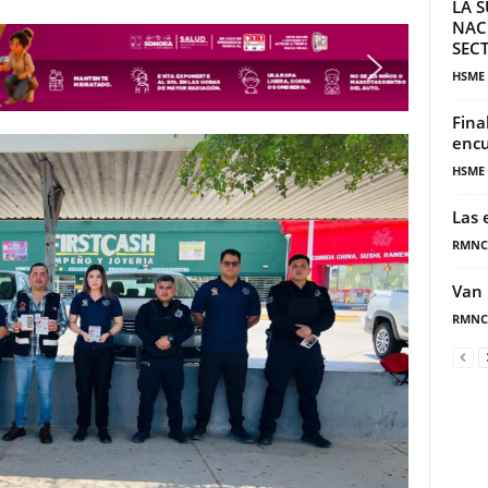
LA S
NAC
SECT
HSME
Fina
encu
HSME
Las 
RMNC
Van 
RMNC