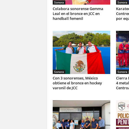
Sonora
Sonora
Colabora sonorense Gemma
Karate
Leal en el bronce en JCC en
Contrer
handball femenil
por equ
Sonora
Sonora
Con 3 sonorenses, México
Cierra
obtiene el bronce en hockey
4 metal
varonil de JCC
Centro