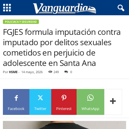
POLICIACA Y SEGURIDAD
FGJES formula imputación contra
imputado por delitos sexuales
cometidos en perjuicio de
adolescente en Santa Ana
Por
HSME
-
14 mayo, 2026
249
0
Facebook
Twitter
Pinterest
WhatsApp