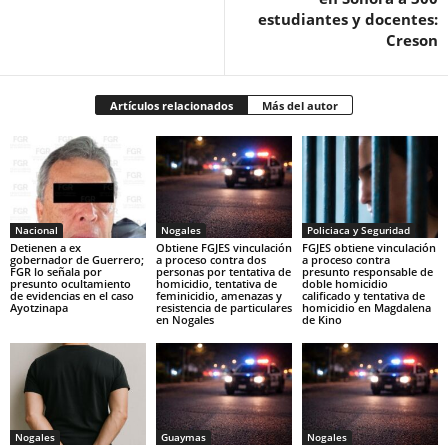
estudiantes y docentes:
Creson
Artículos relacionados
Más del autor
Nacional
Nogales
Policiaca y Seguridad
Detienen a ex
Obtiene FGJES vinculación
FGJES obtiene vinculación
gobernador de Guerrero;
a proceso contra dos
a proceso contra
FGR lo señala por
personas por tentativa de
presunto responsable de
presunto ocultamiento
homicidio, tentativa de
doble homicidio
de evidencias en el caso
feminicidio, amenazas y
calificado y tentativa de
Ayotzinapa
resistencia de particulares
homicidio en Magdalena
en Nogales
de Kino
Nogales
Guaymas
Nogales