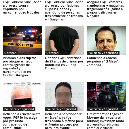
FGJES obtiene vinculación
FGJES obtiene vinculación
Asegura FGJES cámaras
a proceso contra
a proceso por lesiones
clandestinas y máquinas
imputado por
culposas, daños y
tragamonedas ligadas a
narcomenudeo Nogales
abandono de personas
grupos delictivos en
tras accidente de tránsito
Nogales
en Guaymas
Obregon
Obregon
Policiaca y Seguridad
Vinculan a dos sujetos
Obtiene FGJES sentencia
Condenan a cadena
por ataque armado
de 25 años de prisión por
perpetua a “El Mayo”
contra agentes de
homicidio en Ciudad
Zambada
seguridad y
Obregón
narcomenudeo en
Ciudad Obregón
Policiaca y Seguridad
Policiaca y Seguridad
Policiaca y Seguridad
Detienen a Ernesto Ruffo
Detienen a Servando “N”
El “Batman” de Lagos de
Appel; FGR lo investiga
en España; ya fue
Moreno da la vuelta al
por presunto
trasladado a México para
mundo; investigan tanto
contrabando de
enfrentar proceso por
a presuntos ladrones
combustible
presunto fraude
como al vigilante