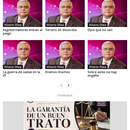
Hilario Olea
Hilario Olea
Hilario Olea
Exgobernadores entran al
Tercero en discordia
Ojos que no ven
juego
Hilario Olea
Hilario Olea
Hilario Olea
La guerra de castas en la
Eramos muchos
Sobre aviso no hay
4T
engaño
- Publicidad -