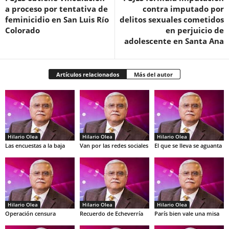
a proceso por tentativa de
contra imputado por
feminicidio en San Luis Río
delitos sexuales cometidos
Colorado
en perjuicio de
adolescente en Santa Ana
Artículos relacionados
Más del autor
Hilario Olea
Hilario Olea
Hilario Olea
Las encuestas a la baja
Van por las redes sociales
El que se lleva se aguanta
Hilario Olea
Hilario Olea
Hilario Olea
Operación censura
Recuerdo de Echeverría
París bien vale una misa