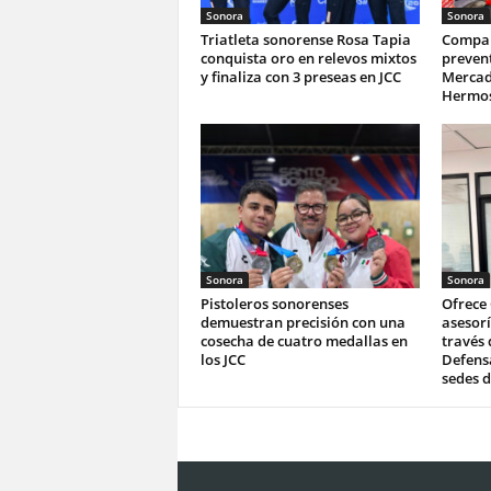
Sonora
Sonora
Triatleta sonorense Rosa Tapia
Compar
conquista oro en relevos mixtos
prevent
y finaliza con 3 preseas en JCC
Mercad
Hermos
Sonora
Sonora
Pistoleros sonorenses
Ofrece
demuestran precisión con una
asesorí
cosecha de cuatro medallas en
través 
los JCC
Defensa
sedes d