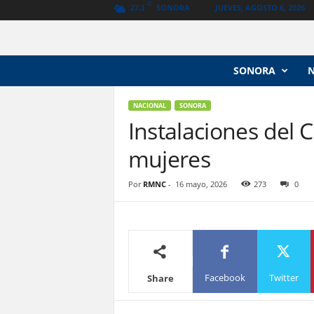
C
SONORA
JUEVES, AGOSTO 6, 2026
27.1
N
SONORA
o
t
i
NACIONAL
SONORA
c
Instalaciones del
i
mujeres
a
s
V
Por
RMNC
-
16 mayo, 2026
273
0
a
n
g
u
a
r
Facebook
Twitter
Share
d
i
a