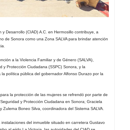
n y Desarrollo (CIAD) A.C. en Hermosillo contribuye, a
ierno de Sonora como una Zona SALVA para brindar atención
ia.
nción a la Violencia Familiar y de Género (SALVA),
ad y Protección Ciudadana (SSPC) Sonora, y la
 la política pública del gobernador Alfonso Durazo por la
para la protección de las mujeres se refrendó por parte de
e Seguridad y Protección Ciudadana en Sonora; Graciela
; y Zulema Boneo Silva, coordinadora del Sistema SALVA.
las instalaciones del inmueble situado en carretera Gustavo
o al ejido La Victoria, las autoridades del CIAD se