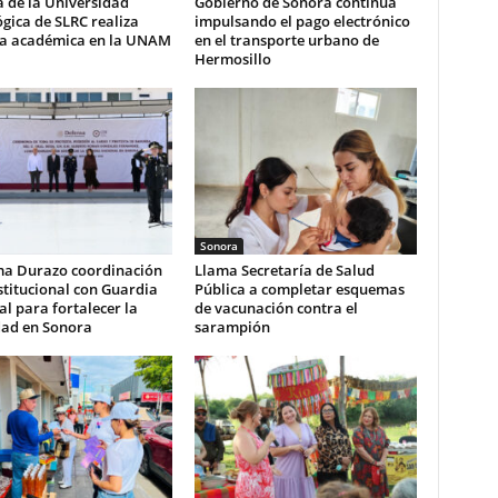
 de la Universidad
Gobierno de Sonora continúa
gica de SLRC realiza
impulsando el pago electrónico
ia académica en la UNAM
en el transporte urbano de
Hermosillo
Sonora
ma Durazo coordinación
Llama Secretaría de Salud
stitucional con Guardia
Pública a completar esquemas
l para fortalecer la
de vacunación contra el
dad en Sonora
sarampión