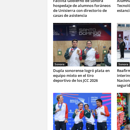
Facilita Gobierno de Sonora
Alumna
hospedaje de alumnos foráneos
Tecnoló
de Unisierra con directorio de
estanc
casas de asistencia
Sonora
Sonora
Dupla sonorense logró plata en
Reafir
equipo mixto en el tiro
interin
deportivo de los JCC 2026
Naciona
seguri