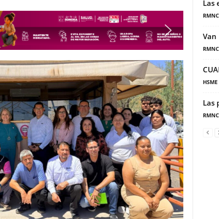
Las 
RMNC
Van 
RMNC
CUA
HSME
Las 
RMNC