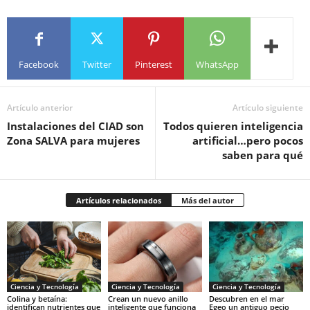
Facebook
Twitter
Pinterest
WhatsApp
Artículo anterior
Artículo siguiente
Instalaciones del CIAD son
Todos quieren inteligencia
Zona SALVA para mujeres
artificial…pero pocos
saben para qué
Artículos relacionados
Más del autor
Ciencia y Tecnología
Ciencia y Tecnología
Ciencia y Tecnología
Colina y betaína:
Crean un nuevo anillo
Descubren en el mar
identifican nutrientes que
inteligente que funciona
Egeo un antiguo pecio