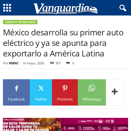
CIENCIA Y TECNOLOGÍA
México desarrolla su primer auto
eléctrico y ya se apunta para
exportarlo a América Latina
Por
RMNC
-
16 mayo, 2026
307
0
Facebook
Twitter
Pinterest
WhatsApp