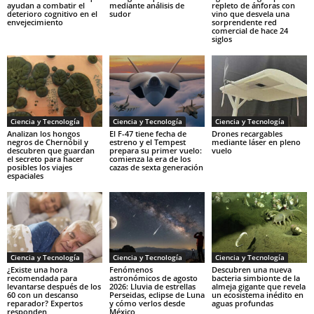
ayudan a combatir el
mediante análisis de
repleto de ánforas con
deterioro cognitivo en el
sudor
vino que desvela una
envejecimiento
sorprendente red
comercial de hace 24
siglos
Ciencia y Tecnología
Ciencia y Tecnología
Ciencia y Tecnología
Analizan los hongos
El F-47 tiene fecha de
Drones recargables
negros de Chernóbil y
estreno y el Tempest
mediante láser en pleno
descubren que guardan
prepara su primer vuelo:
vuelo
el secreto para hacer
comienza la era de los
posibles los viajes
cazas de sexta generación
espaciales
Ciencia y Tecnología
Ciencia y Tecnología
Ciencia y Tecnología
¿Existe una hora
Fenómenos
Descubren una nueva
recomendada para
astronómicos de agosto
bacteria simbionte de la
levantarse después de los
2026: Lluvia de estrellas
almeja gigante que revela
60 con un descanso
Perseidas, eclipse de Luna
un ecosistema inédito en
reparador? Expertos
y cómo verlos desde
aguas profundas
responden
México