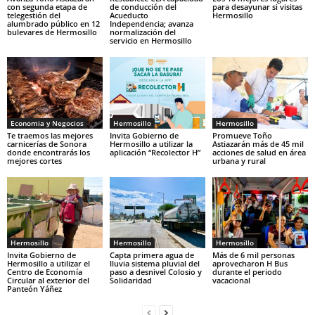
con segunda etapa de
de conducción del
para desayunar si visitas
telegestión del
Acueducto
Hermosillo
alumbrado público en 12
Independencia; avanza
bulevares de Hermosillo
normalización del
servicio en Hermosillo
Economia y Negocios
Hermosillo
Hermosillo
Te traemos las mejores
Invita Gobierno de
Promueve Toño
carnicerías de Sonora
Hermosillo a utilizar la
Astiazarán más de 45 mil
donde encontrarás los
aplicación “Recolector H”
acciones de salud en área
mejores cortes
urbana y rural
Hermosillo
Hermosillo
Hermosillo
Invita Gobierno de
Capta primera agua de
Más de 6 mil personas
Hermosillo a utilizar el
lluvia sistema pluvial del
aprovecharon H Bus
Centro de Economía
paso a desnivel Colosio y
durante el periodo
Circular al exterior del
Solidaridad
vacacional
Panteón Yáñez