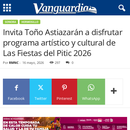
SONORA
HERMOSILLO
Invita Toño Astiazarán a disfrutar
programa artístico y cultural de
Las Fiestas del Pitic 2026
Por
RMNC
-
16 mayo, 2026
297
0
Facebook
Twitter
Pinterest
WhatsApp