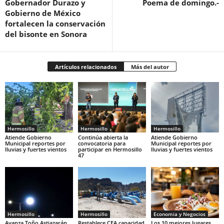
Gobernador Durazo y
Poema de domingo.-
Gobierno de México
fortalecen la conservación
del bisonte en Sonora
Artículos relacionados
Más del autor
Hermosillo
Hermosillo
Hermosillo
Atiende Gobierno
Continúa abierta la
Atiende Gobierno
Municipal reportes por
convocatoria para
Municipal reportes por
lluvias y fuertes vientos
participar en Hermosillo
lluvias y fuertes vientos
47
Hermosillo
Hermosillo
Economia y Negocios
Avanza Toño Astiazarán
Restablece CEA capacidad
Los 10 mejores lugares