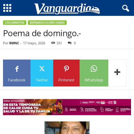
COLUMNISTAS
BERNARDO ELENES HABAS
Poema de domingo.-
Por
RMNC
-
17 mayo, 2026
331
0
Facebook
Twitter
Pinterest
WhatsApp