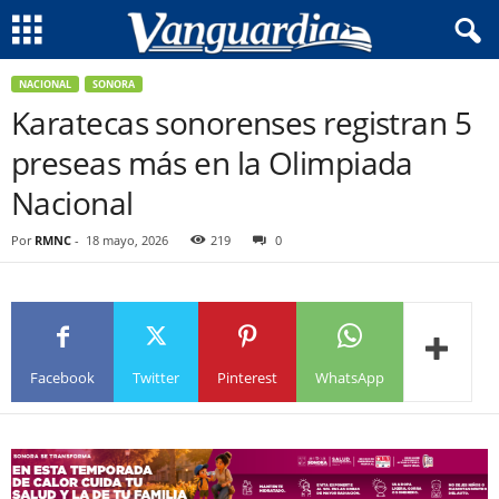
NACIONAL
SONORA
Karatecas sonorenses registran 5
preseas más en la Olimpiada
Nacional
Por
RMNC
-
18 mayo, 2026
219
0
Facebook
Twitter
Pinterest
WhatsApp