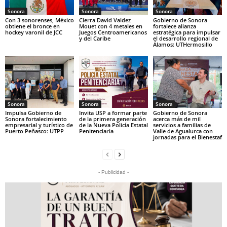
Sonora
Sonora
Sonora
Con 3 sonorenses, México
Cierra David Valdez
Gobierno de Sonora
obtiene el bronce en
Mouet con 4 metales en
fortalece alianza
hockey varonil de JCC
Juegos Centroamericanos
estratégica para impulsar
y del Caribe
el desarrollo regional de
Álamos: UTHermosillo
Sonora
Sonora
Sonora
Impulsa Gobierno de
Invita USP a formar parte
Gobierno de Sonora
Sonora fortalecimiento
de la primera generación
acerca más de mil
empresarial y turístico de
de la Nueva Policía Estatal
servicios a familias de
Puerto Peñasco: UTPP
Penitenciaria
Valle de Agualurca con
jornadas para el Bienestaf
- Publicidad -