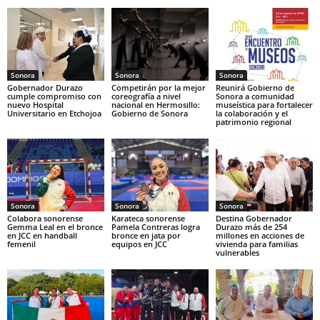
Sonora
Sonora
Sonora
Gobernador Durazo
Competirán por la mejor
Reunirá Gobierno de
cumple compromiso con
coreografía a nivel
Sonora a comunidad
nuevo Hospital
nacional en Hermosillo:
museística para fortalecer
Universitario en Etchojoa
Gobierno de Sonora
la colaboración y el
patrimonio regional
Sonora
Sonora
Sonora
Colabora sonorense
Karateca sonorense
Destina Gobernador
Gemma Leal en el bronce
Pamela Contreras logra
Durazo más de 254
en JCC en handball
bronce en jata por
millones en acciones de
femenil
equipos en JCC
vivienda para familias
vulnerables