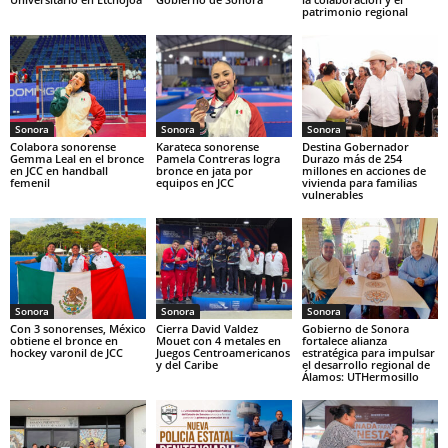
patrimonio regional
Sonora
Sonora
Sonora
Colabora sonorense
Karateca sonorense
Destina Gobernador
Gemma Leal en el bronce
Pamela Contreras logra
Durazo más de 254
en JCC en handball
bronce en jata por
millones en acciones de
femenil
equipos en JCC
vivienda para familias
vulnerables
Sonora
Sonora
Sonora
Con 3 sonorenses, México
Cierra David Valdez
Gobierno de Sonora
obtiene el bronce en
Mouet con 4 metales en
fortalece alianza
hockey varonil de JCC
Juegos Centroamericanos
estratégica para impulsar
y del Caribe
el desarrollo regional de
Álamos: UTHermosillo