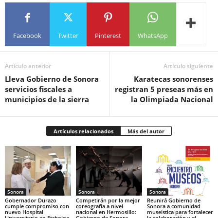
Facebook
Twitter
Pinterest
WhatsApp
Artículo anterior
Artículo siguiente
Lleva Gobierno de Sonora
Karatecas sonorenses
servicios fiscales a
registran 5 preseas más en
municipios de la sierra
la Olimpiada Nacional
Artículos relacionados
Más del autor
Sonora
Sonora
Sonora
Gobernador Durazo
Competirán por la mejor
Reunirá Gobierno de
cumple compromiso con
coreografía a nivel
Sonora a comunidad
nuevo Hospital
nacional en Hermosillo:
museística para fortalecer
Universitario en Etchojoa
Gobierno de Sonora
la colaboración y el