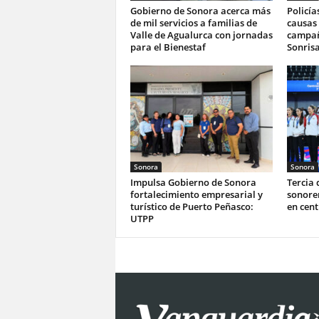
Gobierno de Sonora acerca más
Policía
de mil servicios a familias de
causas 
Valle de Agualurca con jornadas
campañ
para el Bienestaf
Sonrisa
Sonora
Sonora
Impulsa Gobierno de Sonora
Tercia 
fortalecimiento empresarial y
sonoren
turístico de Puerto Peñasco:
en cen
UTPP