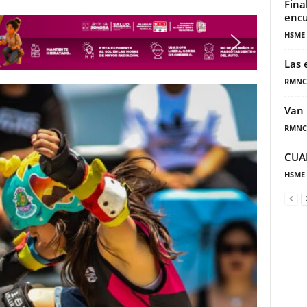
Fina
encu
HSME
Las 
RMNC
Van 
RMNC
CUA
HSME