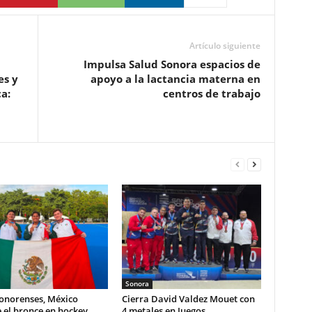
Artículo siguiente
Impulsa Salud Sonora espacios de
es y
apoyo a la lactancia materna en
ca:
centros de trabajo
Sonora
sonorenses, México
Cierra David Valdez Mouet con
 el bronce en hockey
4 metales en Juegos