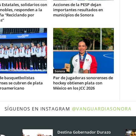
s Estatales, solidarios con
Acciones de la PESP dejan
nobles, responden a la
importantes resultados en
a “Reciclando por
municipios de Sonora
s”
Sonora
de basquetbolistas
Par de jugadoras sonorenses de
ses se cubren de plata
hockey obtienen plata con
troamericano
México en los JCC 2026
SÍGUENOS EN INSTAGRAM
@VANGUARDIASONORA
Destina Gobernador Durazo