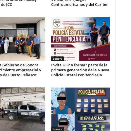
 de JCC
Centroamericanos y del Caribe
Sonora
a Gobierno de Sonora
Invita USP a formar parte de la
cimiento empresarial y
primera generación de la Nueva
co de Puerto Peñasco:
Policía Estatal Penitenciaria
Sonora