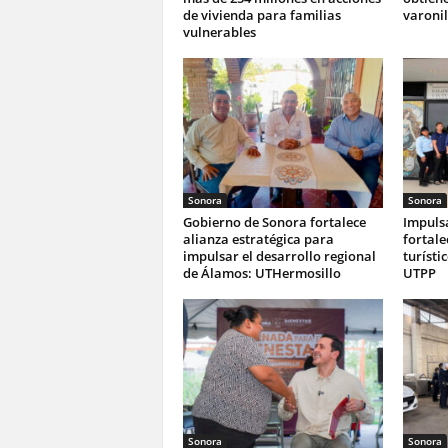
de vivienda para familias
varonil
vulnerables
Sonora
Sonora
Gobierno de Sonora fortalece
Impuls
alianza estratégica para
fortale
impulsar el desarrollo regional
turísti
de Álamos: UTHermosillo
UTPP
Sonora
Sonora