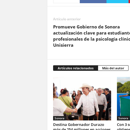
Artículo anterior
Promueve Gobierno de Sonora
actualización clave para estudiant
profesionales de la psicología clíni
Unisierra
Artículos relacionados
Más del autor
Sonora
Sonora
Destina Gobernador Durazo
Con 3 
más de 254 millones en acciones
obtiene