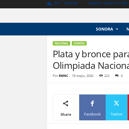
C
SONORA
SÁBADO, AGOSTO 8, 2026
29.9
N
SONORA
o
t
i
NACIONAL
SONORA
c
Plata y bronce par
i
Olimpiada Naciona
a
s
V
Por
RMNC
-
18 mayo, 2026
222
0
a
n
g
u
a
r
Facebook
Twitter
Share
d
i
a