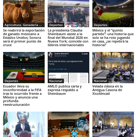
Agricultura, Ganadería y Pesca
Deportes
Deportes
Se reabrirá la exportación
La presidenta Claudia
México y el “quinto
de ganado mexicano a
Sheinbaum asiste a la
partido”: una historia que
Estados Unidos; Sonora
final del Mundial 2026 en
solo se ha roto jugando
será el primer punto de
Nueva York; coincide con
en casa, ¿se repetirá la
cruce
líderes internacionales
historia?
Deportes
Nacional
Nacional
Ecuador lleva su
AMLO publica carta y
Velada clásica en la
inconformidad a la FIFA
expresa respaldo a
Antigua Casona de
tras lo ocurrido frente a
Sheinbaum
Xicoténcatl
México y anuncia una
profunda
reestructuración