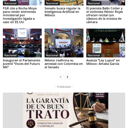
Nacional
Nacional
Nacional
FGR cita a Rocha Moya
Senado busca regular la
El pianista Balbi Cotter y
para rendir entrevista
Inteligencia Artificial en
el violinista Héctor Rojas
ministerial por
México
ofrecen recital con
investigación ligada a
clásicos de la música de
caso en EE.UU.
cámara
Nacional
Nacional
Nacional
Inauguran el Parlamento
México reafirma su
Avanza “Ley Lupus” en
Juvenil “Voces del Futuro
amistad con Colombia en
México: Amalia García
MX”
el Senado
- Publicidad -