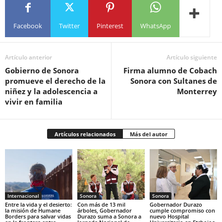
Facebook
Twitter
Pinterest
WhatsApp
Artículo anterior
Artículo siguiente
Gobierno de Sonora
Firma alumno de Cobach
promueve el derecho de la
Sonora con Sultanes de
niñez y la adolescencia a
Monterrey
vivir en familia
Artículos relacionados
Más del autor
Internacional
Sonora
Sonora
Entre la vida y el desierto:
Con más de 13 mil
Gobernador Durazo
la misión de Humane
árboles, Gobernador
cumple compromiso con
Borders para salvar vidas
Durazo suma a Sonora a
nuevo Hospital