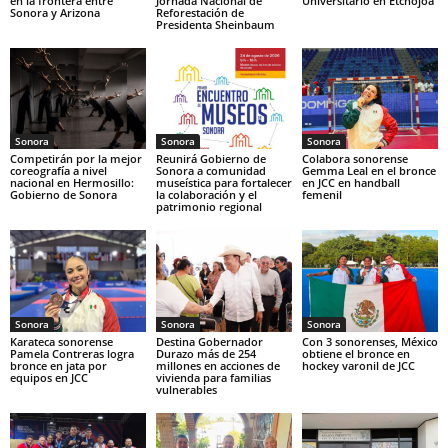
en la frontera entre
Jornada Nacional de
Universitario en Etchojoa
Sonora y Arizona
Reforestación de
Presidenta Sheinbaum
Sonora
Sonora
Sonora
Competirán por la mejor
Reunirá Gobierno de
Colabora sonorense
coreografía a nivel
Sonora a comunidad
Gemma Leal en el bronce
nacional en Hermosillo:
museística para fortalecer
en JCC en handball
Gobierno de Sonora
la colaboración y el
femenil
patrimonio regional
Sonora
Sonora
Sonora
Karateca sonorense
Destina Gobernador
Con 3 sonorenses, México
Pamela Contreras logra
Durazo más de 254
obtiene el bronce en
bronce en jata por
millones en acciones de
hockey varonil de JCC
equipos en JCC
vivienda para familias
vulnerables