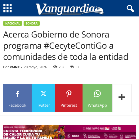
NACIONAL
SONORA
Acerca Gobierno de Sonora
programa #CecyteContiGo a
comunidades de toda la entidad
Por
RMNC
-
20 mayo, 2026
252
0
Facebook
Twitter
Pinterest
WhatsApp