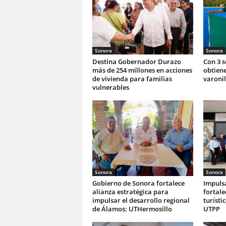
Sonora
Sonora
Destina Gobernador Durazo
Con 3 
más de 254 millones en acciones
obtiene
de vivienda para familias
varonil
vulnerables
Sonora
Sonora
Gobierno de Sonora fortalece
Impuls
alianza estratégica para
fortale
impulsar el desarrollo regional
turísti
de Álamos: UTHermosillo
UTPP