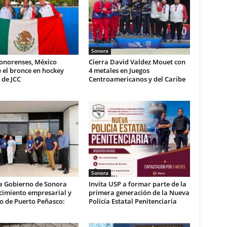
Sonora
sonorenses, México
Cierra David Valdez Mouet con
 el bronce en hockey
4 metales en Juegos
 de JCC
Centroamericanos y del Caribe
Sonora
a Gobierno de Sonora
Invita USP a formar parte de la
cimiento empresarial y
primera generación de la Nueva
co de Puerto Peñasco:
Policía Estatal Penitenciaria