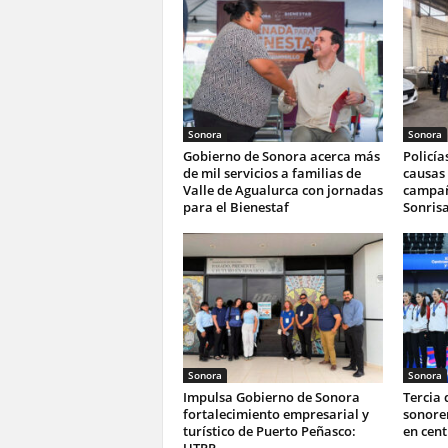
Sonora
Sonora
Gobierno de Sonora acerca más
Policía
de mil servicios a familias de
causas 
Valle de Agualurca con jornadas
campañ
para el Bienestaf
Sonrisa
Sonora
Sonora
Impulsa Gobierno de Sonora
Tercia 
fortalecimiento empresarial y
sonoren
turístico de Puerto Peñasco:
en cen