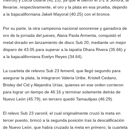
metros) y Lucía Duarte (42.15), ya que le dieron el 1-2 a Sonora, al
llevarse, respectivamente, el oro y la plata en esa prueba, dejando
a la bajacaliforniana Jakeli Mayoral (40.25) con el bronce.
Por su parte, la otra campeona nacional sonorense y ganadora de
oro de la jornada del jueves, Alana Paola Armenta, conquistó el
metal dorado en lanzamiento de disco Sub 20, mediante un mejor
disparo de 43.05 para superar a la tapatía Dhara Rivera (35.66) y
a la bajacaliforniana Evelyn Reyes (34.64).
La cuarteta de relevos Sub 23 femenil, que llegó segundo para
asegurar la plata, la integraron Valeria Uribe, Kristell Cedano,
Brisley del Cid y Alejandra Urías, quienes en ese orden corrieron
para lograr un tiempo de 46:16 y terminar solamente detrás de
Nuevo León (45:79); en tercero quedó Tamaulipas (46:29).
El relevo Sub 23 varonil, el cual originalmente cruzó la meta en
tercer puesto, brincó a la segunda posición tras la descalificación
de Nuevo León, que había cruzado la meta en primero; la cuarteta