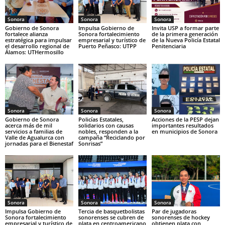
Sonora
Sonora
Sonora
Gobierno de Sonora
Impulsa Gobierno de
Invita USP a formar parte
fortalece alianza
Sonora fortalecimiento
de la primera generación
estratégica para impulsar
empresarial y turístico de
de la Nueva Policía Estatal
el desarrollo regional de
Puerto Peñasco: UTPP
Penitenciaria
Álamos: UTHermosillo
Sonora
Sonora
Sonora
Gobierno de Sonora
Policías Estatales,
Acciones de la PESP dejan
acerca más de mil
solidarios con causas
importantes resultados
servicios a familias de
nobles, responden a la
en municipios de Sonora
Valle de Agualurca con
campaña “Reciclando por
jornadas para el Bienestaf
Sonrisas”
Sonora
Sonora
Sonora
Impulsa Gobierno de
Tercia de basquetbolistas
Par de jugadoras
Sonora fortalecimiento
sonorenses se cubren de
sonorenses de hockey
empresarial y turístico de
plata en centroamericano
obtienen plata con