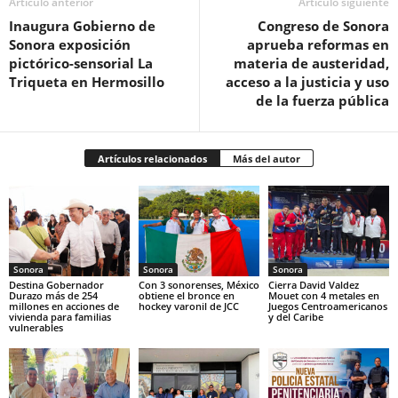
Artículo anterior
Artículo siguiente
Inaugura Gobierno de
Congreso de Sonora
Sonora exposición
aprueba reformas en
pictórico-sensorial La
materia de austeridad,
Triqueta en Hermosillo
acceso a la justicia y uso
de la fuerza pública
Artículos relacionados
Más del autor
Sonora
Sonora
Sonora
Destina Gobernador
Con 3 sonorenses, México
Cierra David Valdez
Durazo más de 254
obtiene el bronce en
Mouet con 4 metales en
millones en acciones de
hockey varonil de JCC
Juegos Centroamericanos
vivienda para familias
y del Caribe
vulnerables