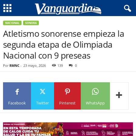
NACIONAL
SONORA
Atletismo sonorense empieza la
segunda etapa de Olimpiada
Nacional con 9 preseas
Por
RMNC
-
23 mayo, 2026
139
0
Facebook
Twitter
Pinterest
WhatsApp