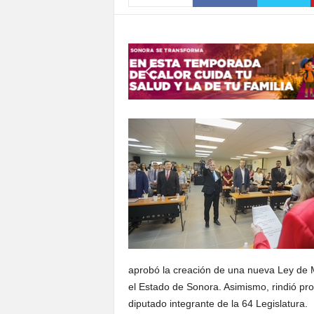
S
o
n
o
r
a
aprobó la creación de una nueva Ley de 
el Estado de Sonora. Asimismo, rindió p
diputado integrante de la 64 Legislatura.