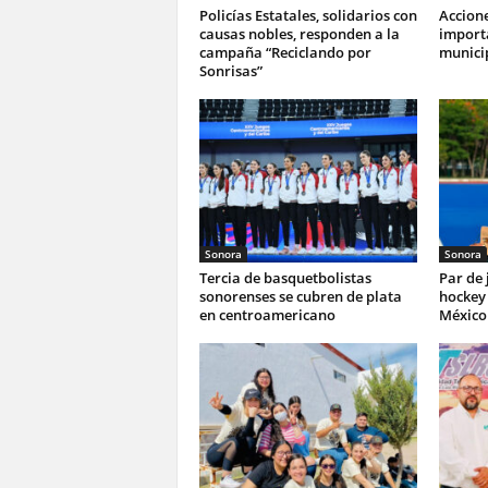
Policías Estatales, solidarios con
Accione
causas nobles, responden a la
import
campaña “Reciclando por
munici
Sonrisas”
Sonora
Sonora
Tercia de basquetbolistas
Par de
sonorenses se cubren de plata
hockey 
en centroamericano
México 