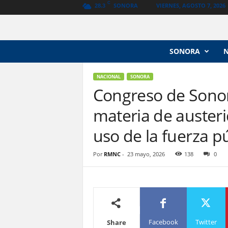
C
SONORA
VIERNES, AGOSTO 7, 2026
28.3
N
SONORA
o
t
i
NACIONAL
SONORA
c
Congreso de Sono
i
materia de austerid
a
s
uso de la fuerza p
V
a
n
Por
RMNC
-
23 mayo, 2026
138
0
g
u
a
r
d
i
Facebook
Twitter
Share
a