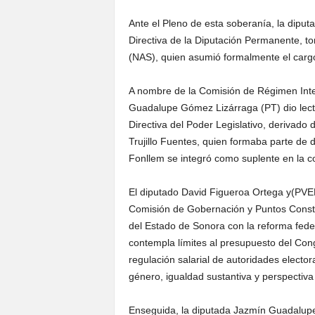
Ante el Pleno de esta soberanía, la dipu
Directiva de la Diputación Permanente, t
(NAS), quien asumió formalmente el cargo
A nombre de la Comisión de Régimen Inter
Guadalupe Gómez Lizárraga (PT) dio lectu
Directiva del Poder Legislativo, derivado d
Trujillo Fuentes, quien formaba parte de 
Fonllem se integró como suplente en la c
El diputado David Figueroa Ortega y(PVE
Comisión de Gobernación y Puntos Constit
del Estado de Sonora con la reforma fede
contempla límites al presupuesto del Cong
regulación salarial de autoridades elector
género, igualdad sustantiva y perspectiva
Enseguida, la diputada Jazmín Guadalupe