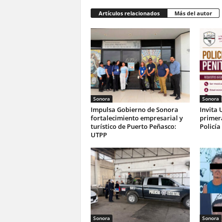
Artículos relacionados
Más del autor
Sonora
Sonora
Impulsa Gobierno de Sonora
Invita 
fortalecimiento empresarial y
primer
turístico de Puerto Peñasco:
Policía
UTPP
Sonora
Sonora