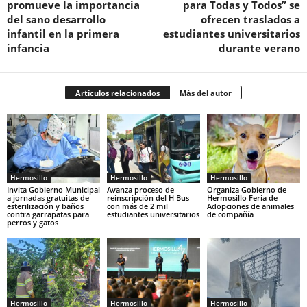
promueve la importancia
para Todas y Todos” se
del sano desarrollo
ofrecen traslados a
infantil en la primera
estudiantes universitarios
infancia
durante verano
Artículos relacionados
Más del autor
Hermosillo
Hermosillo
Hermosillo
Invita Gobierno Municipal
Avanza proceso de
Organiza Gobierno de
a jornadas gratuitas de
reinscripción del H Bus
Hermosillo Feria de
esterilización y baños
con más de 2 mil
Adopciones de animales
contra garrapatas para
estudiantes universitarios
de compañía
perros y gatos
Hermosillo
Hermosillo
Hermosillo