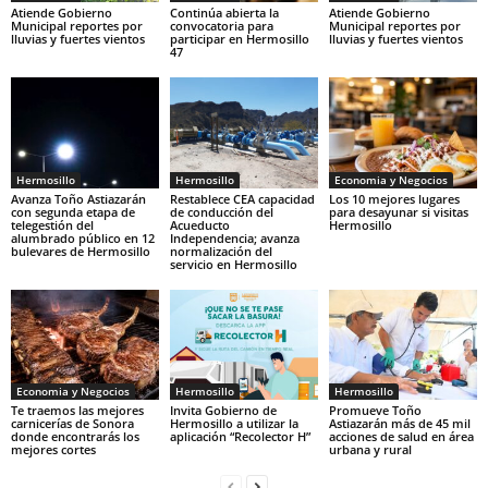
Atiende Gobierno
Continúa abierta la
Atiende Gobierno
Municipal reportes por
convocatoria para
Municipal reportes por
lluvias y fuertes vientos
participar en Hermosillo
lluvias y fuertes vientos
47
Hermosillo
Hermosillo
Economia y Negocios
Avanza Toño Astiazarán
Restablece CEA capacidad
Los 10 mejores lugares
con segunda etapa de
de conducción del
para desayunar si visitas
telegestión del
Acueducto
Hermosillo
alumbrado público en 12
Independencia; avanza
bulevares de Hermosillo
normalización del
servicio en Hermosillo
Economia y Negocios
Hermosillo
Hermosillo
Te traemos las mejores
Invita Gobierno de
Promueve Toño
carnicerías de Sonora
Hermosillo a utilizar la
Astiazarán más de 45 mil
donde encontrarás los
aplicación “Recolector H”
acciones de salud en área
mejores cortes
urbana y rural