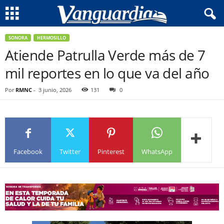
SONORA
HERMOSILLO
Atiende Patrulla Verde más de 7
mil reportes en lo que va del año
Por
RMNC
-
3 junio, 2026
131
0
Facebook
Twitter
Pinterest
WhatsApp