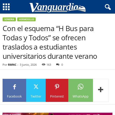
SONORA
HERMOSILLO
Con el esquema “H Bus para
Todas y Todos” se ofrecen
traslados a estudiantes
universitarios durante verano
Por
RMNC
-
3 junio, 2026
163
0
Facebook
Twitter
Pinterest
WhatsApp