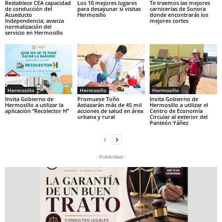
Restablece CEA capacidad
Los 10 mejores lugares
Te traemos las mejores
de conducción del
para desayunar si visitas
carnicerías de Sonora
Acueducto
Hermosillo
donde encontrarás los
Independencia; avanza
mejores cortes
normalización del
servicio en Hermosillo
Hermosillo
Hermosillo
Hermosillo
Invita Gobierno de
Promueve Toño
Invita Gobierno de
Hermosillo a utilizar la
Astiazarán más de 45 mil
Hermosillo a utilizar el
aplicación “Recolector H”
acciones de salud en área
Centro de Economía
urbana y rural
Circular al exterior del
Panteón Yáñez
- Publicidad -