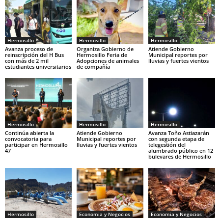
Hermosillo
Hermosillo
Hermosillo
Avanza proceso de
Organiza Gobierno de
Atiende Gobierno
reinscripción del H Bus
Hermosillo Feria de
Municipal reportes por
con más de 2 mil
Adopciones de animales
lluvias y fuertes vientos
estudiantes universitarios
de compañía
Hermosillo
Hermosillo
Hermosillo
Continúa abierta la
Atiende Gobierno
Avanza Toño Astiazarán
convocatoria para
Municipal reportes por
con segunda etapa de
participar en Hermosillo
lluvias y fuertes vientos
telegestión del
47
alumbrado público en 12
bulevares de Hermosillo
Hermosillo
Economia y Negocios
Economia y Negocios