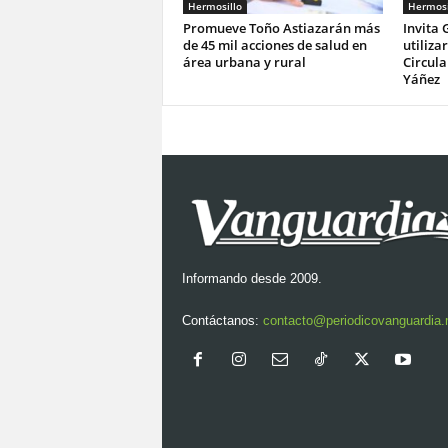
Hermosillo
Hermosi
Promueve Toño Astiazarán más
Invita 
de 45 mil acciones de salud en
utiliza
área urbana y rural
Circula
Yáñez
Informando desde 2009.
Contáctanos:
contacto@periodicovanguardia