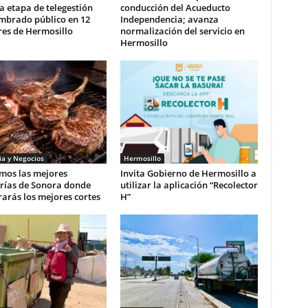
 etapa de telegestión
conducción del Acueducto
umbrado público en 12
Independencia; avanza
res de Hermosillo
normalización del servicio en
Hermosillo
a y Negocios
Hermosillo
mos las mejores
Invita Gobierno de Hermosillo a
erías de Sonora donde
utilizar la aplicación “Recolector
arás los mejores cortes
H”