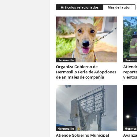
Artículos relacionados
Más del autor
Hermosillo
Hermosi
Organiza Gobierno de
Atiend
Hermosillo Feria de Adopciones
reporte
de animales de compañía
vientos
Hermosillo
Hermosi
Atiende Gobierno Municipal
Avanza