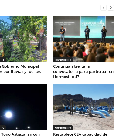
llo
Hermosillo
e Gobierno Municipal
Continúa abierta la
s por lluvias y fuertes
convocatoria para participar en
Hermosillo 47
llo
Hermosillo
 Toño Astiazarán con
Restablece CEA capacidad de