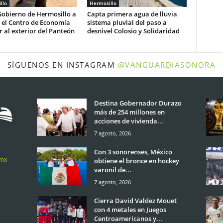
llo
Hermosillo
Gobierno de Hermosillo a
Capta primera agua de lluvia
r el Centro de Economía
sistema pluvial del paso a
r al exterior del Panteón
desnivel Colosio y Solidaridad
SÍGUENOS EN INSTAGRAM
@VANGUARDIASONORA
Destina Gobernador Durazo
más de 254 millones en
acciones de vivienda...
7 agosto, 2026
Con 3 sonorenses, México
.mx
obtiene el bronce en hockey
varonil de...
7 agosto, 2026
Cierra David Valdez Mouet
con 4 metales en Juegos
Centroamericanos y...