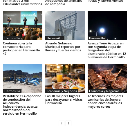
con más de 2 mil
Adopciones de animales
lluvias y fuertes vientos
estudiantes universitarios
de compañía
Hermosillo
Hermosillo
Hermosillo
Continúa abierta la
Atiende Gobierno
Avanza Toño Astiazarán
convocatoria para
Municipal reportes por
con segunda etapa de
participar en Hermosillo
lluvias y fuertes vientos
telegestión del
47
alumbrado público en 12
bulevares de Hermosillo
Hermosillo
Economia y Negocios
Economia y Negocios
Restablece CEA capacidad
Los 10 mejores lugares
Te traemos las mejores
de conducción del
para desayunar si visitas
carnicerías de Sonora
Acueducto
Hermosillo
donde encontrarás los
Independencia; avanza
mejores cortes
normalización del
servicio en Hermosillo