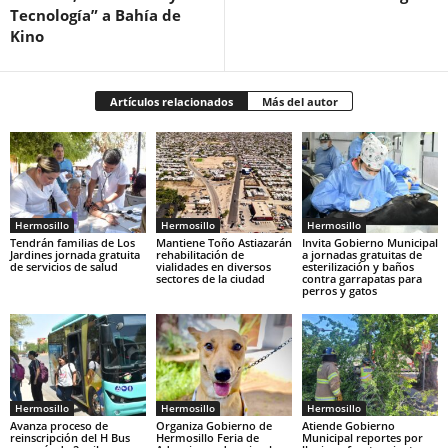
Tecnología” a Bahía de
Kino
Artículos relacionados
Más del autor
Hermosillo
Hermosillo
Hermosillo
Tendrán familias de Los
Mantiene Toño Astiazarán
Invita Gobierno Municipal
Jardines jornada gratuita
rehabilitación de
a jornadas gratuitas de
de servicios de salud
vialidades en diversos
esterilización y baños
sectores de la ciudad
contra garrapatas para
perros y gatos
Hermosillo
Hermosillo
Hermosillo
Avanza proceso de
Organiza Gobierno de
Atiende Gobierno
reinscripción del H Bus
Hermosillo Feria de
Municipal reportes por