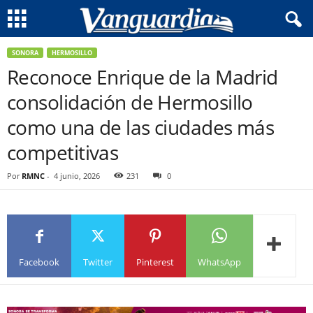
SONORA
HERMOSILLO
Reconoce Enrique de la Madrid
consolidación de Hermosillo
como una de las ciudades más
competitivas
Por
RMNC
-
4 junio, 2026
231
0
Facebook
Twitter
Pinterest
WhatsApp