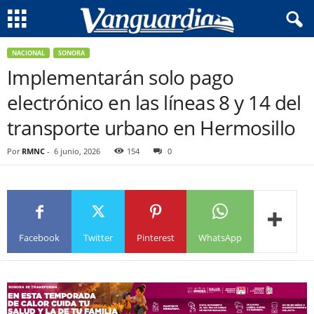
NACIONAL
SONORA
Implementarán solo pago
electrónico en las líneas 8 y 14 del
transporte urbano en Hermosillo
Por
RMNC
-
6 junio, 2026
154
0
Facebook
Twitter
Pinterest
WhatsApp