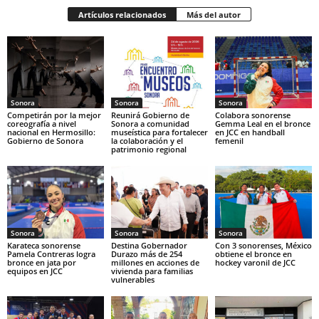
Artículos relacionados
Más del autor
Sonora
Sonora
Sonora
Competirán por la mejor
Reunirá Gobierno de
Colabora sonorense
coreografía a nivel
Sonora a comunidad
Gemma Leal en el bronce
nacional en Hermosillo:
museística para fortalecer
en JCC en handball
Gobierno de Sonora
la colaboración y el
femenil
patrimonio regional
Sonora
Sonora
Sonora
Karateca sonorense
Destina Gobernador
Con 3 sonorenses, México
Pamela Contreras logra
Durazo más de 254
obtiene el bronce en
bronce en jata por
millones en acciones de
hockey varonil de JCC
equipos en JCC
vivienda para familias
vulnerables