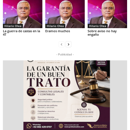
Hilario Olea
Hilario Olea
Hilario Olea
La guerra de castas en la
Eramos muchos
Sobre aviso no hay
4T
engaño
- Publicidad -