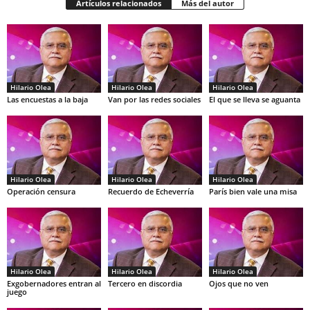
Artículos relacionados
Más del autor
Hilario Olea
Hilario Olea
Hilario Olea
Las encuestas a la baja
Van por las redes sociales
El que se lleva se aguanta
Hilario Olea
Hilario Olea
Hilario Olea
Operación censura
Recuerdo de Echeverría
París bien vale una misa
Hilario Olea
Hilario Olea
Hilario Olea
Exgobernadores entran al
Tercero en discordia
Ojos que no ven
juego