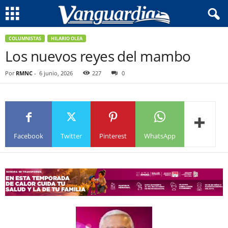
COLUMNISTAS
HILARIO OLEA
Los nuevos reyes del mambo
Por
RMNC
-
6 junio, 2026
227
0
Facebook
Twitter
Pinterest
WhatsApp