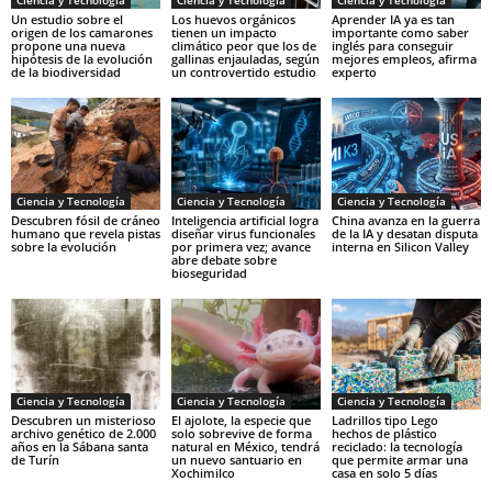
Un estudio sobre el
Los huevos orgánicos
Aprender IA ya es tan
origen de los camarones
tienen un impacto
importante como saber
propone una nueva
climático peor que los de
inglés para conseguir
hipótesis de la evolución
gallinas enjauladas, según
mejores empleos, afirma
de la biodiversidad
un controvertido estudio
experto
Ciencia y Tecnología
Ciencia y Tecnología
Ciencia y Tecnología
Descubren fósil de cráneo
Inteligencia artificial logra
China avanza en la guerra
humano que revela pistas
diseñar virus funcionales
de la IA y desatan disputa
sobre la evolución
por primera vez; avance
interna en Silicon Valley
abre debate sobre
bioseguridad
Ciencia y Tecnología
Ciencia y Tecnología
Ciencia y Tecnología
Descubren un misterioso
El ajolote, la especie que
Ladrillos tipo Lego
archivo genético de 2.000
solo sobrevive de forma
hechos de plástico
años en la Sábana santa
natural en México, tendrá
reciclado: la tecnología
de Turín
un nuevo santuario en
que permite armar una
Xochimilco
casa en solo 5 días