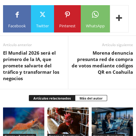
Facebook
Twitter
Pinterest
WhatsApp
Artículo anterior
Artículo siguiente
El Mundial 2026 será el
Morena denuncia
primero de la IA, que
presunta red de compra
promete salvarte del
de votos mediante códigos
tráfico y transformar los
QR en Coahuila
negocios
Artículos relacionados
Más del autor
Ciencia y Tecnología
Ciencia y Tecnología
Ciencia y Tecnología