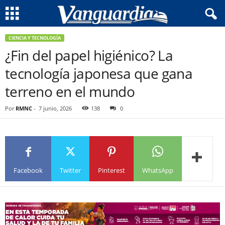
CIENCIA Y TECNOLOGÍA
¿Fin del papel higiénico? La
tecnología japonesa que gana
terreno en el mundo
Por
RMNC
-
7 junio, 2026
138
0
Facebook
Twitter
Pinterest
WhatsApp