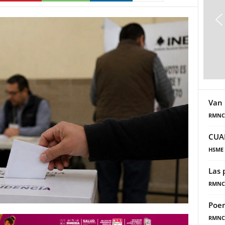
Van 
RMNC
CUA
HSME
Las 
RMNC
Poe
RMNC