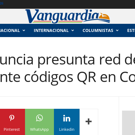
26
NACIONAL
INTERNACIONAL
COLUMNISTAS
EST
ncia presunta red d
nte códigos QR en Co
Pinterest
WhatsApp
Linkedin