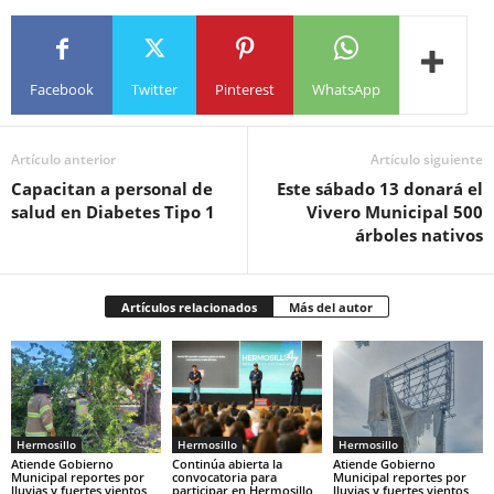
Facebook
Twitter
Pinterest
WhatsApp
Artículo anterior
Artículo siguiente
Capacitan a personal de
Este sábado 13 donará el
salud en Diabetes Tipo 1
Vivero Municipal 500
árboles nativos
Artículos relacionados
Más del autor
Hermosillo
Hermosillo
Hermosillo
Atiende Gobierno
Continúa abierta la
Atiende Gobierno
Municipal reportes por
convocatoria para
Municipal reportes por
lluvias y fuertes vientos
participar en Hermosillo
lluvias y fuertes vientos