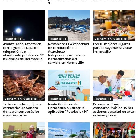
47
Hermosillo
Hermosillo
Economia y Negocios
Avanza Toño Astiazarán
Restablece CEA capacidad
Los 10 mejores lugares
con segunda etapa de
de conducción del
para desayunar si visitas
telegestión del
Acueducto
Hermosillo
alumbrado público en 12
Independencia; avanza
bulevares de Hermosillo
normalización del
servicio en Hermosillo
Economia y Negocios
Hermosillo
Hermosillo
Te traemos las mejores
Invita Gobierno de
Promueve Toño
carnicerías de Sonora
Hermosillo a utilizar la
Astiazarán más de 45 mil
donde encontrarás los
aplicación “Recolector H”
acciones de salud en área
mejores cortes
urbana y rural