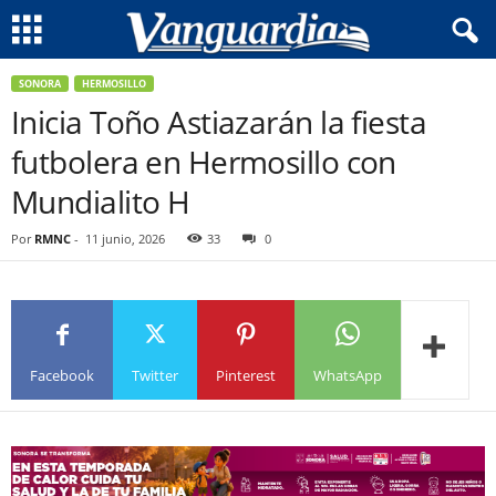
SONORA
HERMOSILLO
Inicia Toño Astiazarán la fiesta
futbolera en Hermosillo con
Mundialito H
Por
RMNC
-
11 junio, 2026
33
0
Facebook
Twitter
Pinterest
WhatsApp