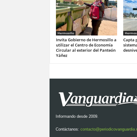
Hermosillo
Hermosi
Invita Gobierno de Hermosillo a
Capta p
utilizar el Centro de Economía
sistema
Circular al exterior del Panteón
desnive
Yáñez
Informando desde 2009.
Contáctanos:
contacto@periodicovanguardia