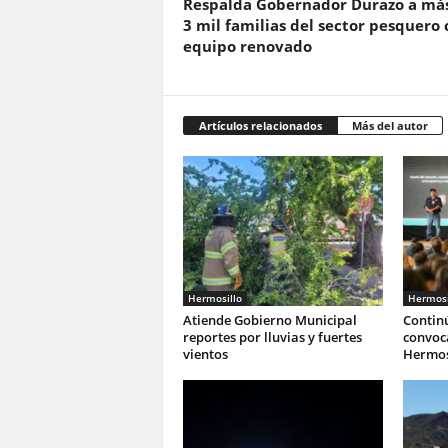
Respalda Gobernador Durazo a má
3 mil familias del sector pesquero 
equipo renovado
Artículos relacionados
Más del autor
Hermosillo
Hermosi
Atiende Gobierno Municipal
Continú
reportes por lluvias y fuertes
convoca
vientos
Hermos