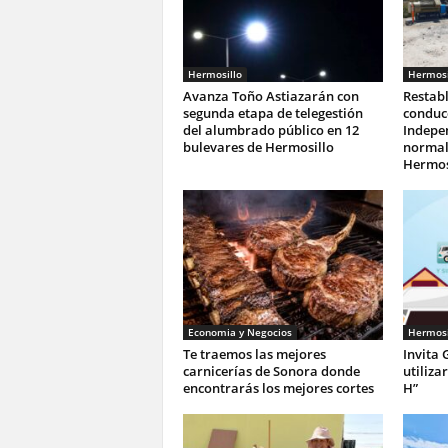
Hermosillo
Hermosi
Avanza Toño Astiazarán con
Restab
segunda etapa de telegestión
conduc
del alumbrado público en 12
Indepe
bulevares de Hermosillo
normali
Hermos
Economia y Negocios
Hermosi
Te traemos las mejores
Invita 
carnicerías de Sonora donde
utiliza
encontrarás los mejores cortes
H”