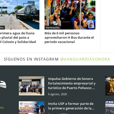
llo
Hermosillo
rimera agua de lluvia
Más de 6 mil personas
 pluvial del paso a
aprovecharon H Bus durante el
l Colosio y Solidaridad
periodo vacacional
SÍGUENOS EN INSTAGRAM
@VANGUARDIASONORA
Impulsa Gobierno de Sonora
fortalecimiento empresarial y
turístico de Puerto Peñasco:...
6 agosto, 2026
Invita USP a formar parte de
.mx
la primera generación de la...