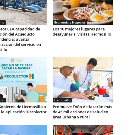
llo
Economia y Negocios
lece CEA capacidad de
Los 10 mejores lugares para
ción del Acueducto
desayunar si visitas Hermosillo
ndencia; avanza
zación del servicio en
illo
llo
Hermosillo
Gobierno de Hermosillo a
Promueve Toño Astiazarán más
r la aplicación “Recolector
de 45 mil acciones de salud en
área urbana y rural