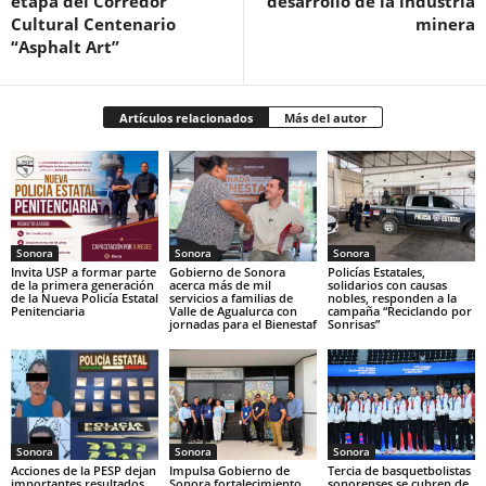
etapa del Corredor
desarrollo de la industria
Cultural Centenario
minera
“Asphalt Art”
Artículos relacionados
Más del autor
Sonora
Sonora
Sonora
Invita USP a formar parte
Gobierno de Sonora
Policías Estatales,
de la primera generación
acerca más de mil
solidarios con causas
de la Nueva Policía Estatal
servicios a familias de
nobles, responden a la
Penitenciaria
Valle de Agualurca con
campaña “Reciclando por
jornadas para el Bienestaf
Sonrisas”
Sonora
Sonora
Sonora
Acciones de la PESP dejan
Impulsa Gobierno de
Tercia de basquetbolistas
importantes resultados
Sonora fortalecimiento
sonorenses se cubren de