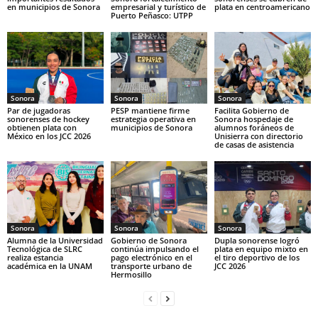
en municipios de Sonora
empresarial y turístico de
plata en centroamericano
Puerto Peñasco: UTPP
Sonora
Sonora
Sonora
Par de jugadoras
PESP mantiene firme
Facilita Gobierno de
sonorenses de hockey
estrategia operativa en
Sonora hospedaje de
obtienen plata con
municipios de Sonora
alumnos foráneos de
México en los JCC 2026
Unisierra con directorio
de casas de asistencia
Sonora
Sonora
Sonora
Alumna de la Universidad
Gobierno de Sonora
Dupla sonorense logró
Tecnológica de SLRC
continúa impulsando el
plata en equipo mixto en
realiza estancia
pago electrónico en el
el tiro deportivo de los
académica en la UNAM
transporte urbano de
JCC 2026
Hermosillo