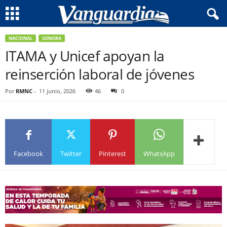
NACIONAL
SONORA
ITAMA y Unicef apoyan la
reinserción laboral de jóvenes
Por
RMNC
-
11 junio, 2026
46
0
Facebook
Twitter
Pinterest
WhatsApp