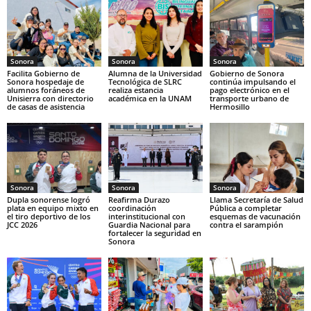
Sonora
Sonora
Sonora
Facilita Gobierno de
Alumna de la Universidad
Gobierno de Sonora
Sonora hospedaje de
Tecnológica de SLRC
continúa impulsando el
alumnos foráneos de
realiza estancia
pago electrónico en el
Unisierra con directorio
académica en la UNAM
transporte urbano de
de casas de asistencia
Hermosillo
Sonora
Sonora
Sonora
Dupla sonorense logró
Reafirma Durazo
Llama Secretaría de Salud
plata en equipo mixto en
coordinación
Pública a completar
el tiro deportivo de los
interinstitucional con
esquemas de vacunación
JCC 2026
Guardia Nacional para
contra el sarampión
fortalecer la seguridad en
Sonora