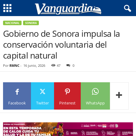
NACIONAL
SONORA
Gobierno de Sonora impulsa la
conservación voluntaria del
capital natural
Por
RMNC
-
16 junio, 2026
47
0
Facebook
Twitter
Pinterest
WhatsApp