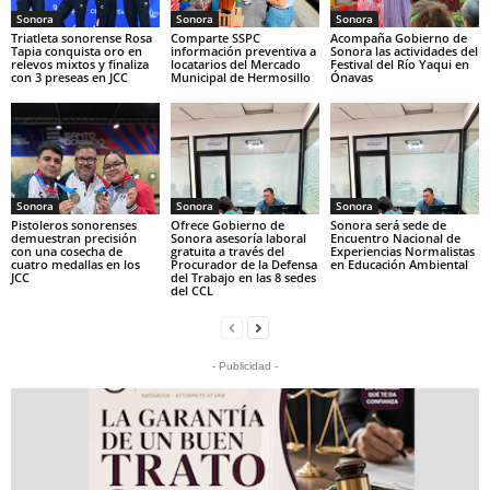
Sonora
Sonora
Sonora
Triatleta sonorense Rosa
Comparte SSPC
Acompaña Gobierno de
Tapia conquista oro en
información preventiva a
Sonora las actividades del
relevos mixtos y finaliza
locatarios del Mercado
Festival del Río Yaqui en
con 3 preseas en JCC
Municipal de Hermosillo
Ónavas
Sonora
Sonora
Sonora
Pistoleros sonorenses
Ofrece Gobierno de
Sonora será sede de
demuestran precisión
Sonora asesoría laboral
Encuentro Nacional de
con una cosecha de
gratuita a través del
Experiencias Normalistas
cuatro medallas en los
Procurador de la Defensa
en Educación Ambiental
JCC
del Trabajo en las 8 sedes
del CCL
- Publicidad -